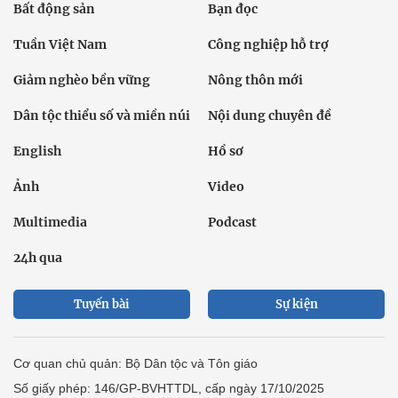
Bất động sản
Bạn đọc
Tuần Việt Nam
Công nghiệp hỗ trợ
Giảm nghèo bền vững
Nông thôn mới
Dân tộc thiểu số và miền núi
Nội dung chuyên đề
English
Hồ sơ
Ảnh
Video
Multimedia
Podcast
24h qua
Tuyến bài
Sự kiện
Cơ quan chủ quản: Bộ Dân tộc và Tôn giáo
Số giấy phép: 146/GP-BVHTTDL, cấp ngày 17/10/2025