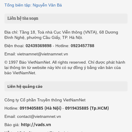
Tổng biên tập: Nguyễn Văn Bá
Liên hệ tòa soạn
Địa chỉ: Tầng 18, Toà nhà Cục Viễn thông (VNTA), 68 Dương
Đình Nghệ, phường Cầu Giấy, TP. Hà Nội.
Điện thoại:
02439369898
- Hotline:
0923457788
Email: vietnamnet@vietnamnet.vn
© 1997 Báo VietNamNet. All rights reserved. Chỉ được phát hành
lại thông tin từ website này khi có sự đồng ý bằng văn bản của
báo VietNamNet.
Liên hệ quảng cáo
Công ty Cổ phần Truyền thông VietNamNet
0919405885 (Hà Nội)
0919435885 (Tp.HCM)
Hotline:
-
Email: contact@vietnamnet.vn
http://vads.vn
Báo giá: