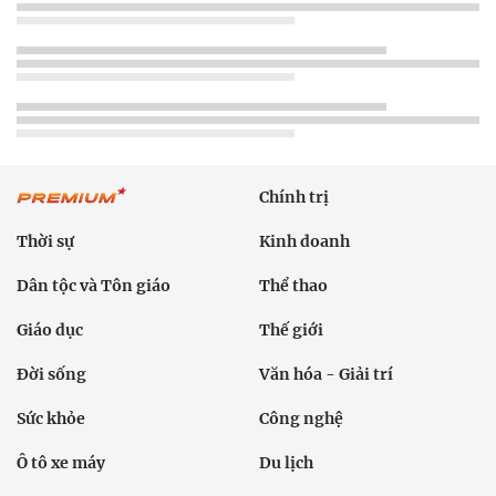
Chính trị
Thời sự
Kinh doanh
Dân tộc và Tôn giáo
Thể thao
Giáo dục
Thế giới
Đời sống
Văn hóa - Giải trí
Sức khỏe
Công nghệ
Ô tô xe máy
Du lịch