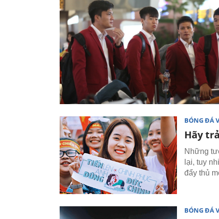
BÓNG ĐÁ 
Hãy trả
Những tưở
lại, tuy n
đẩy thủ m
BÓNG ĐÁ 