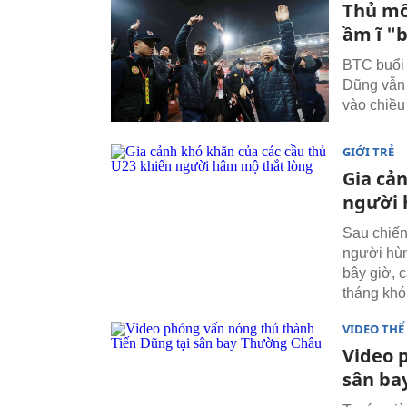
Thủ mô
ầm ĩ "
BTC buổi 
Dũng vẫn 
vào chiều
GIỚI TRẺ
Gia cả
người 
Sau chiến
người hùng
bây giờ, 
tháng khó
VIDEO THỂ
Video 
sân ba