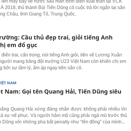
 lên máy bay về nước sau màn trình diễn xuất thần tại VCK
Á 2018, thủ thành Bùi Tiến Dũng có cuộc trả lời ngắn tại sân
g Châu, tỉnh Giang Tô, Trung Quốc.
ường: Cầu thủ đẹp trai, giỏi tiếng Anh
chị em đổ gục
điển trai, cẩn trọng, nói tiếng Anh giỏi, tiền vệ Lương Xuân
người mang băng đội trưởng U23 Việt Nam còn khiến chị em
g bởi sự tâm lý, ấm áp ngay trên sân cỏ.
VIỆT NAM
ệt Nam: Gọi tên Quang Hải, Tiến Dũng siêu
thắng Quang Hải xứng đáng nhận được không phải nhiều lời
ả sự nể phục. Và người hâm mộ cũng phải ngả mũ trước thủ
n Dũng với những pha bắt penalty như “lên đồng” của mình...