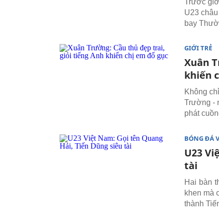
Trước giờ
U23 châu 
bay Thườn
GIỚI TRẺ
Xuân Tr
khiến 
Không chỉ 
Trường - 
phát cuồn
BÓNG ĐÁ 
U23 Vi
tài
Hai bàn 
khen mà c
thành Tiế