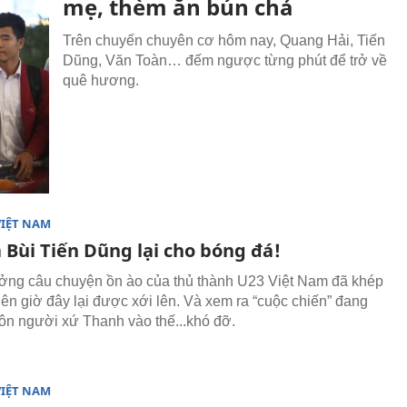
mẹ, thèm ăn bún chả
Trên chuyến chuyên cơ hôm nay, Quang Hải, Tiến
Dũng, Văn Toàn… đếm ngược từng phút để trở về
quê hương.
VIỆT NAM
 Bùi Tiến Dũng lại cho bóng đá!
ng câu chuyện ồn ào của thủ thành U23 Việt Nam đã khép
hiên giờ đây lại được xới lên. Và xem ra “cuộc chiến” đang
ôn người xứ Thanh vào thế...khó đỡ.
VIỆT NAM