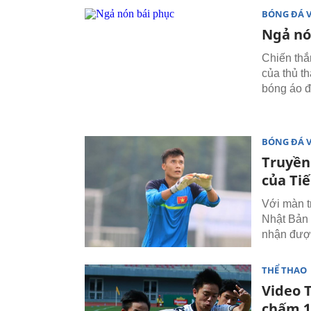
BÓNG ĐÁ 
Ngả nó
Chiến thắ
của thủ t
bóng áo đ
BÓNG ĐÁ 
Truyền
của Ti
Với màn t
Nhật Bản 
nhận được
THỂ THAO
Video 
chấm 