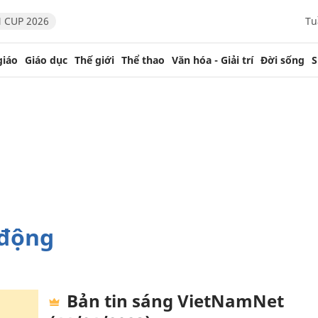
 CUP 2026
Tu
giáo
Giáo dục
Thế giới
Thể thao
Văn hóa - Giải trí
Đời sống
S
 động
Bản tin sáng VietNamNet