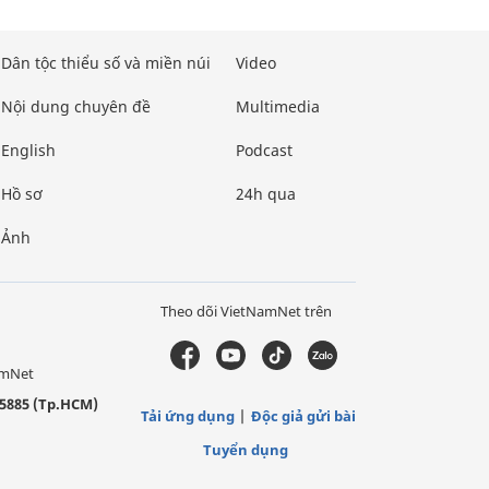
Dân tộc thiểu số và miền núi
Video
Nội dung chuyên đề
Multimedia
English
Podcast
Hồ sơ
24h qua
Ảnh
Theo dõi VietNamNet trên
amNet
5885 (Tp.HCM)
Tải ứng dụng
Độc giả gửi bài
Tuyển dụng