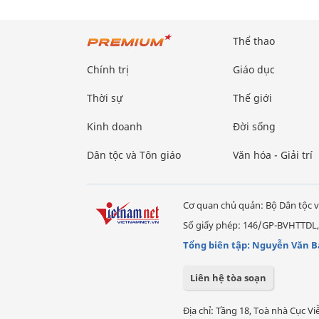
Thể thao
Chính trị
Giáo dục
Thời sự
Thế giới
Kinh doanh
Đời sống
Dân tộc và Tôn giáo
Văn hóa - Giải trí
Cơ quan chủ quản: Bộ Dân tộc v
Số giấy phép: 146/GP-BVHTTDL,
Tổng biên tập: Nguyễn Văn B
Liên hệ tòa soạn
Địa chỉ: Tầng 18, Toà nhà Cục 