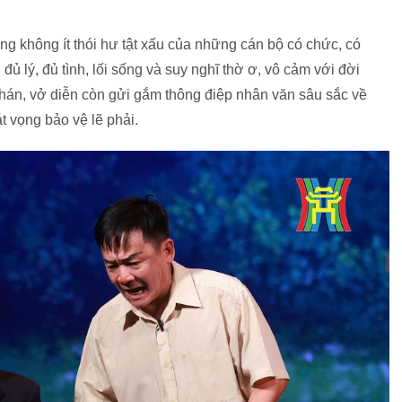
ùng không ít thói hư tật xấu của những cán bộ có chức, có
ủ lý, đủ tình, lối sống và suy nghĩ thờ ơ, vô cảm với đời
hán, vở diễn còn gửi gắm thông điệp nhân văn sâu sắc về
t vọng bảo vệ lẽ phải.