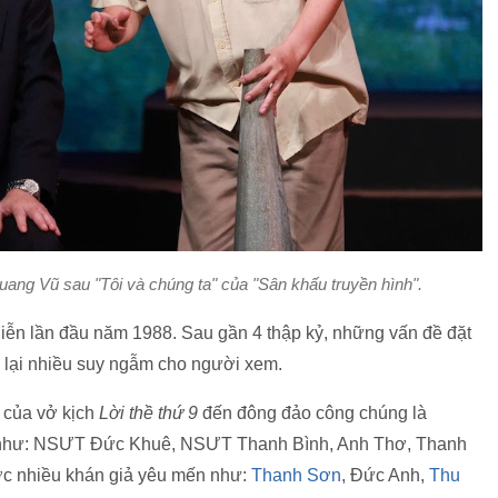
Quang Vũ sau "Tôi và chúng ta" của "Sân khấu truyền hình".
iễn lần đầu năm 1988. Sau gần 4 thập kỷ, những vấn đề đặt
g lại nhiều suy ngẫm cho người xem.
a của vở kịch
Lời thề thứ 9
đến đông đảo công chúng là
trẻ như: NSƯT Đức Khuê, NSƯT Thanh Bình, Anh Thơ, Thanh
ợc nhiều khán giả yêu mến như:
Thanh Sơn
, Đức Anh,
Thu