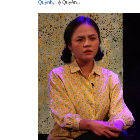
Quỳnh
, Lệ Quyên…