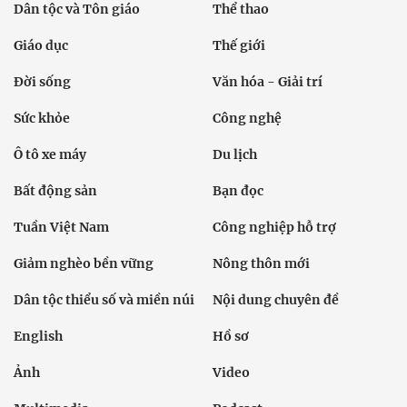
Dân tộc và Tôn giáo
Thể thao
Giáo dục
Thế giới
Đời sống
Văn hóa - Giải trí
Sức khỏe
Công nghệ
Ô tô xe máy
Du lịch
Bất động sản
Bạn đọc
Tuần Việt Nam
Công nghiệp hỗ trợ
Giảm nghèo bền vững
Nông thôn mới
Dân tộc thiểu số và miền núi
Nội dung chuyên đề
English
Hồ sơ
Ảnh
Video