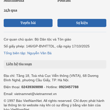
Multimedia
Podcast
24h qua
Tuyến bài
Sự kiện
Cơ quan chủ quản: Bộ Dân tộc và Tôn giáo
Số giấy phép: 146/GP-BVHTTDL, cấp ngày 17/10/2025
Tổng biên tập: Nguyễn Văn Bá
Liên hệ tòa soạn
Địa chỉ: Tầng 18, Toà nhà Cục Viễn thông (VNTA), 68 Dương
Đình Nghệ, phường Cầu Giấy, TP. Hà Nội.
Điện thoại:
02439369898
- Hotline:
0923457788
Email: vietnamnet@vietnamnet.vn
© 1997 Báo VietNamNet. All rights reserved. Chỉ được phát hành
lại thông tin từ website này khi có sự đồng ý bằng văn bản của
báo VietNamNet.