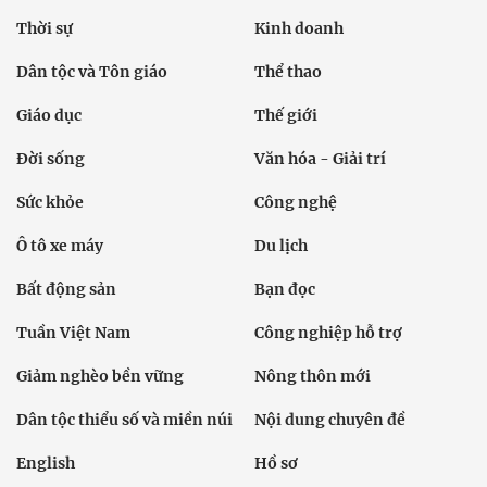
Thời sự
Kinh doanh
Dân tộc và Tôn giáo
Thể thao
Giáo dục
Thế giới
Đời sống
Văn hóa - Giải trí
Sức khỏe
Công nghệ
Ô tô xe máy
Du lịch
Bất động sản
Bạn đọc
Tuần Việt Nam
Công nghiệp hỗ trợ
Giảm nghèo bền vững
Nông thôn mới
Dân tộc thiểu số và miền núi
Nội dung chuyên đề
English
Hồ sơ