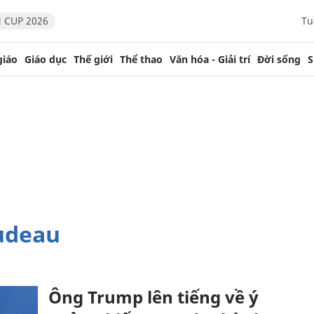
 CUP 2026
Tu
giáo
Giáo dục
Thế giới
Thể thao
Văn hóa - Giải trí
Đời sống
S
rudeau
Ông Trump lên tiếng về ý