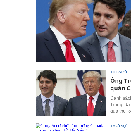
THẾ GIỚI
Ông Tr
quán 
Danh sách
Trump đã 
qua thư k
THỜI SỰ