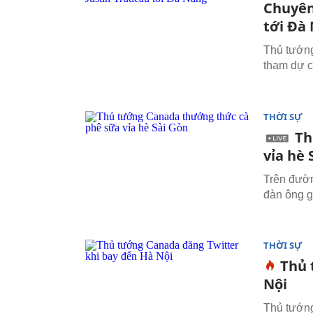
Chuyên
tới Đà
Thủ tướn
tham dự c
THỜI SỰ
Th
vỉa hè 
Trên đườn
đàn ông gọ
THỜI SỰ
Thủ 
Nội
Thủ tướng