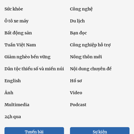
Sức khỏe
Công nghệ
Ô tô xe máy
Du lịch
Bất động sản
Bạn đọc
Tuần Việt Nam
Công nghiệp hỗ trợ
Giảm nghèo bền vững
Nông thôn mới
Dân tộc thiểu số và miền núi
Nội dung chuyên đề
English
Hồ sơ
Ảnh
Video
Multimedia
Podcast
24h qua
Tuyến bài
Sự kiện