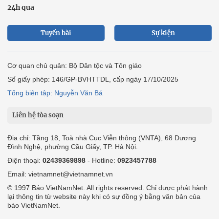
24h qua
Tuyến bài
Sự kiện
Cơ quan chủ quản: Bộ Dân tộc và Tôn giáo
Số giấy phép: 146/GP-BVHTTDL, cấp ngày 17/10/2025
Tổng biên tập: Nguyễn Văn Bá
Liên hệ tòa soạn
Địa chỉ: Tầng 18, Toà nhà Cục Viễn thông (VNTA), 68 Dương
Đình Nghệ, phường Cầu Giấy, TP. Hà Nội.
Điện thoại:
02439369898
- Hotline:
0923457788
Email: vietnamnet@vietnamnet.vn
© 1997 Báo VietNamNet. All rights reserved. Chỉ được phát hành
lại thông tin từ website này khi có sự đồng ý bằng văn bản của
báo VietNamNet.