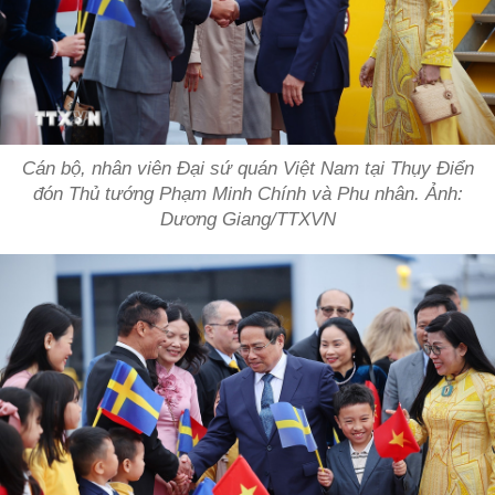
Cán bộ, nhân viên Đại sứ quán Việt Nam tại Thụy Điển
đón Thủ tướng Phạm Minh Chính và Phu nhân. Ảnh:
Dương Giang/TTXVN