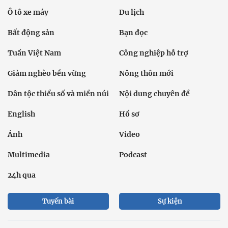
Ô tô xe máy
Du lịch
Bất động sản
Bạn đọc
Tuần Việt Nam
Công nghiệp hỗ trợ
Giảm nghèo bền vững
Nông thôn mới
Dân tộc thiểu số và miền núi
Nội dung chuyên đề
English
Hồ sơ
Ảnh
Video
Multimedia
Podcast
24h qua
Tuyến bài
Sự kiện