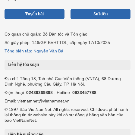
Tuyến bài
Sự kiện
Cơ quan chủ quản: Bộ Dân tộc và Tôn giáo
Số giấy phép: 146/GP-BVHTTDL, cấp ngày 17/10/2025
Tổng biên tập: Nguyễn Văn Bá
Liên hệ tòa soạn
Địa chỉ: Tầng 18, Toà nhà Cục Viễn thông (VNTA), 68 Dương
Đình Nghệ, phường Cầu Giấy, TP. Hà Nội.
Điện thoại:
02439369898
- Hotline:
0923457788
Email: vietnamnet@vietnamnet.vn
© 1997 Báo VietNamNet. All rights reserved. Chỉ được phát hành
lại thông tin từ website này khi có sự đồng ý bằng văn bản của
báo VietNamNet.
Liên hệ quảng cáo