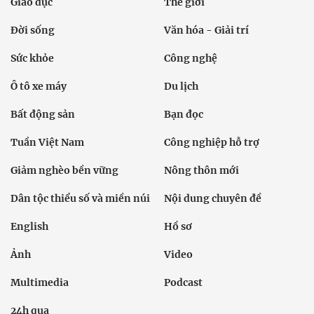
Giáo dục
Thế giới
Đời sống
Văn hóa - Giải trí
Sức khỏe
Công nghệ
Ô tô xe máy
Du lịch
Bất động sản
Bạn đọc
Tuần Việt Nam
Công nghiệp hỗ trợ
Giảm nghèo bền vững
Nông thôn mới
Dân tộc thiểu số và miền núi
Nội dung chuyên đề
English
Hồ sơ
Ảnh
Video
Multimedia
Podcast
24h qua