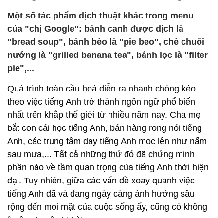
Một số tác phẩm dịch thuật khác trong menu
của "chị Google": bánh canh được dịch là
"bread soup", bánh bèo là "pie beo", chè chuối
nướng là "grilled banana tea", bánh lọc là "filter
pie",...
Quá trình toàn cầu hoá diễn ra nhanh chóng kéo
theo việc tiếng Anh trở thành ngôn ngữ phổ biến
nhất trên khắp thế giới từ nhiều năm nay. Cha mẹ
bắt con cái học tiếng Anh, bán hàng rong nói tiếng
Anh, các trung tâm dạy tiếng Anh mọc lên như nấm
sau mưa,... Tất cả những thứ đó đã chứng minh
phần nào về tầm quan trọng của tiếng Anh thời hiện
đại. Tuy nhiên, giữa các vấn đề xoay quanh việc
tiếng Anh đã và đang ngày càng ảnh hưởng sâu
rộng đến mọi mặt của cuộc sống ấy, cũng có không