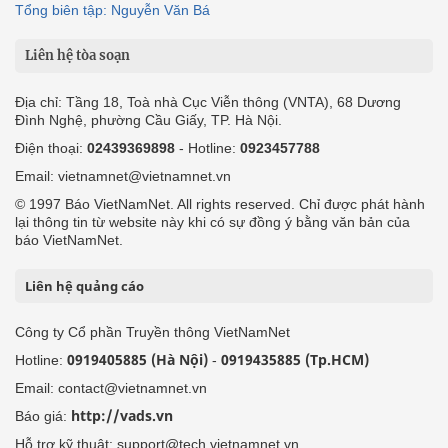
Tổng biên tập: Nguyễn Văn Bá
Liên hệ tòa soạn
Địa chỉ: Tầng 18, Toà nhà Cục Viễn thông (VNTA), 68 Dương
Đình Nghệ, phường Cầu Giấy, TP. Hà Nội.
Điện thoại:
02439369898
- Hotline:
0923457788
Email: vietnamnet@vietnamnet.vn
© 1997 Báo VietNamNet. All rights reserved. Chỉ được phát hành
lại thông tin từ website này khi có sự đồng ý bằng văn bản của
báo VietNamNet.
Liên hệ quảng cáo
Công ty Cổ phần Truyền thông VietNamNet
0919405885 (Hà Nội)
0919435885 (Tp.HCM)
Hotline:
-
Email: contact@vietnamnet.vn
http://vads.vn
Báo giá:
Hỗ trợ kỹ thuật: support@tech.vietnamnet.vn