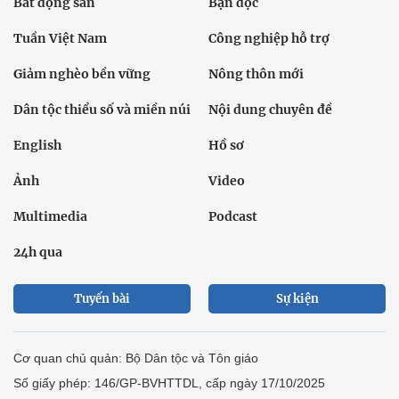
Bất động sản
Bạn đọc
Tuần Việt Nam
Công nghiệp hỗ trợ
Giảm nghèo bền vững
Nông thôn mới
Dân tộc thiểu số và miền núi
Nội dung chuyên đề
English
Hồ sơ
Ảnh
Video
Multimedia
Podcast
24h qua
Tuyến bài
Sự kiện
Cơ quan chủ quản: Bộ Dân tộc và Tôn giáo
Số giấy phép: 146/GP-BVHTTDL, cấp ngày 17/10/2025