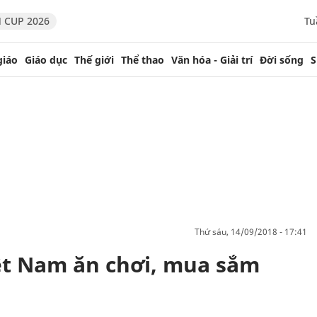
 CUP 2026
Tu
giáo
Giáo dục
Thế giới
Thể thao
Văn hóa - Giải trí
Đời sống
S
thứ sáu, 14/09/2018 - 17:41
ệt Nam ăn chơi, mua sắm