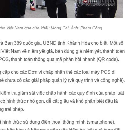
 vào Việt Nam qua cửa khẩu Móng Cái. Ảnh: Phạm Công
và Ban 389 quốc gia, UBND tỉnh Khánh Hòa cho biết: Một số
 Việt Nam về niêm yết giá, bán đúng giá niêm yết, thanh toán
 POS, thanh toán thông qua mã phản hồi nhanh (QR code).
g cấp cho các Đơn vị chấp nhận thẻ các loại máy POS di
hẻ chưa có các giải pháp quản lý (về quy trình và công nghệ).
iểm tra giám sát việc chấp hành các quy định của pháp luật
ó hình thức nhỏ gọn, dễ cất giấu và khó phân biệt đâu là
g trái phép.
 hình thức sử dụng điện thoại thông minh (smartphone),