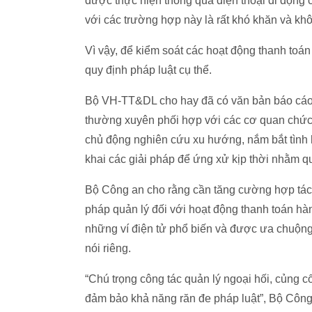
được thực hiện thông qua điện thoại di động 
với các trường hợp này là rất khó khăn và khô
Vì vậy, để kiểm soát các hoạt động thanh toán
quy định pháp luật cụ thể.
Bộ VH-TT&DL cho hay đã có văn bản báo cáo 
thường xuyên phối hợp với các cơ quan chức n
chủ động nghiên cứu xu hướng, nắm bắt tình hì
khai các giải pháp để ứng xử kịp thời nhằm qu
Bộ Công an cho rằng cần tăng cường hợp tác quố
pháp quản lý đối với hoạt động thanh toán hàn
những ví điện tử phổ biến và được ưa chuộng 
nói riêng.
“Chú trọng công tác quản lý ngoại hối, củng cố
đảm bảo khả năng răn đe pháp luật”, Bộ Côn