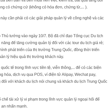
của bên bán và bên mua nên việc kiểm tra, bắt quả tang đối
ng có chứng cứ (không có hóa đơn, chứng từ,... ).
 này cần phải có các giải pháp quản lý về công nghệ và các
Thủ tướng vào ngày 10/7. Bộ đã chỉ đạo Tổng cục Du lịch
ăng để tăng cường quản lý đối với các tour du lịch giá rẻ;
nh phát triển của thị trường Trung Quốc, đồng thời triển
ản lý hiệu quả thị trường khách này.
c tế trong lĩnh vực tiền tệ, viễn thông,... để có các biện
g hóa, dịch vụ qua POS, ví điện tử Alipay, Wechat pay,
đối với khách du lịch nói chung và khách du lịch Trung Quốc
 chế tài xử lý vi phạm trong lĩnh vực quản lý ngoại hối để
g an nhấn mạnh.