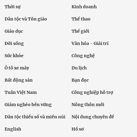
Thời sự
Kinh doanh
Dân tộc và Tôn giáo
Thể thao
Giáo dục
Thế giới
Đời sống
Văn hóa - Giải trí
Sức khỏe
Công nghệ
Ô tô xe máy
Du lịch
Bất động sản
Bạn đọc
Tuần Việt Nam
Công nghiệp hỗ trợ
Giảm nghèo bền vững
Nông thôn mới
Dân tộc thiểu số và miền núi
Nội dung chuyên đề
English
Hồ sơ