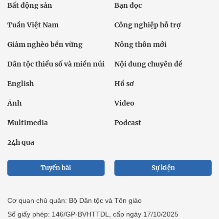
Bất động sản
Bạn đọc
Tuần Việt Nam
Công nghiệp hỗ trợ
Giảm nghèo bền vững
Nông thôn mới
Dân tộc thiểu số và miền núi
Nội dung chuyên đề
English
Hồ sơ
Ảnh
Video
Multimedia
Podcast
24h qua
Tuyến bài
Sự kiện
Cơ quan chủ quản: Bộ Dân tộc và Tôn giáo
Số giấy phép: 146/GP-BVHTTDL, cấp ngày 17/10/2025