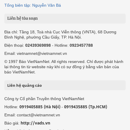
Tổng biên tập: Nguyễn Văn Bá
Liên hệ tòa soạn
Địa chỉ: Tầng 18, Toà nhà Cục Viễn thông (VNTA), 68 Dương
Đình Nghệ, phường Cầu Giấy, TP. Hà Nội.
Điện thoại:
02439369898
- Hotline:
0923457788
Email: vietnamnet@vietnamnet.vn
© 1997 Báo VietNamNet. All rights reserved. Chỉ được phát hành
lại thông tin từ website này khi có sự đồng ý bằng văn bản của
báo VietNamNet.
Liên hệ quảng cáo
Công ty Cổ phần Truyền thông VietNamNet
0919405885 (Hà Nội)
0919435885 (Tp.HCM)
Hotline:
-
Email: contact@vietnamnet.vn
http://vads.vn
Báo giá: