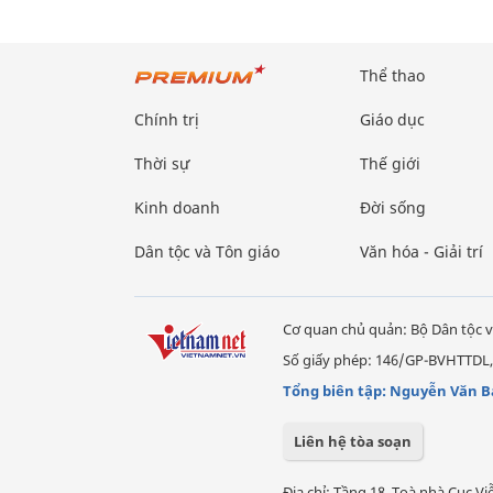
Thể thao
Chính trị
Giáo dục
Thời sự
Thế giới
Kinh doanh
Đời sống
Dân tộc và Tôn giáo
Văn hóa - Giải trí
Cơ quan chủ quản: Bộ Dân tộc v
Số giấy phép: 146/GP-BVHTTDL,
Tổng biên tập: Nguyễn Văn B
Liên hệ tòa soạn
Địa chỉ: Tầng 18, Toà nhà Cục 