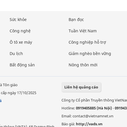
Sức khỏe
Bạn đọc
Công nghệ
Tuần Việt Nam
Ô tô xe máy
Công nghiệp hỗ trợ
Du lịch
Giảm nghèo bền vững
Bất động sản
Nông thôn mới
à Tôn giáo
Liên hệ quảng cáo
 cấp ngày 17/10/2025
Công ty Cổ phần Truyền thông VietN
á
Hotline:
0919405885 (Hà Nội)
-
091943
Email: contact@vietnamnet.vn
Báo giá:
http://vads.vn
Viễn thông (VNTA), 68 Dương Đình