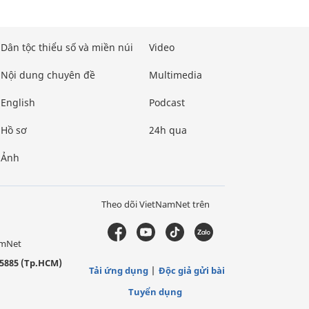
Dân tộc thiểu số và miền núi
Video
Nội dung chuyên đề
Multimedia
English
Podcast
Hồ sơ
24h qua
Ảnh
Theo dõi VietNamNet trên
amNet
5885 (Tp.HCM)
Tải ứng dụng
Độc giả gửi bài
Tuyển dụng