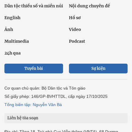
Dân tộc thiểu số và miền núi
Nội dung chuyên đề
English
Hồ sơ
Ảnh
Video
Multimedia
Podcast
24h qua
Tuyến bài
Sự kiện
Cơ quan chủ quản: Bộ Dân tộc và Tôn giáo
Số giấy phép: 146/GP-BVHTTDL, cấp ngày 17/10/2025
Tổng biên tập: Nguyễn Văn Bá
Liên hệ tòa soạn
Địa chỉ: Tầng 18, Toà nhà Cục Viễn thông (VNTA), 68 Dương