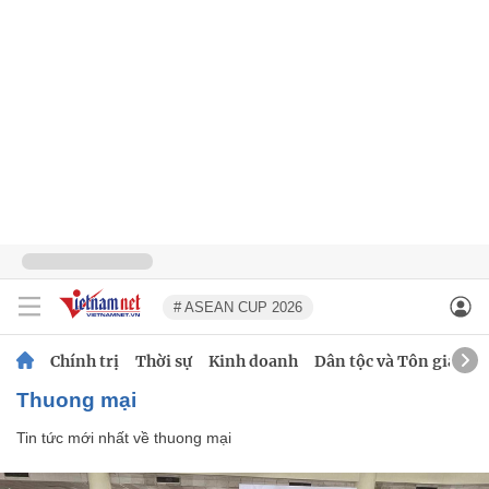
# ASEAN CUP 2026
Chính trị
Thời sự
Kinh doanh
Dân tộc và Tôn giáo
thuong mại
Tin tức mới nhất về
thuong mại