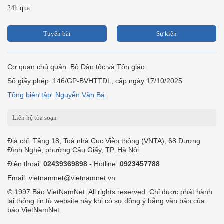
24h qua
Tuyến bài
Sự kiện
Cơ quan chủ quản: Bộ Dân tộc và Tôn giáo
Số giấy phép: 146/GP-BVHTTDL, cấp ngày 17/10/2025
Tổng biên tập: Nguyễn Văn Bá
Liên hệ tòa soạn
Địa chỉ: Tầng 18, Toà nhà Cục Viễn thông (VNTA), 68 Dương
Đình Nghệ, phường Cầu Giấy, TP. Hà Nội.
Điện thoại:
02439369898
- Hotline:
0923457788
Email: vietnamnet@vietnamnet.vn
© 1997 Báo VietNamNet. All rights reserved. Chỉ được phát hành
lại thông tin từ website này khi có sự đồng ý bằng văn bản của
báo VietNamNet.