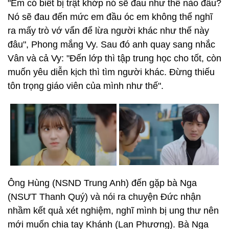
"Em có biết bị trật khớp nó sẽ đau như thế nào đâu?
Nó sẽ đau đến mức em đầu óc em không thể nghĩ
ra mấy trò vớ vẩn để lừa người khác như thế này
đâu", Phong mắng Vy. Sau đó anh quay sang nhắc
Vân và cả Vy: "Đến lớp thì tập trung học cho tốt, còn
muốn yêu diễn kịch thì tìm người khác. Đừng thiếu
tôn trọng giáo viên của mình như thế".
Ông Hùng (NSND Trung Anh) đến gặp bà Nga
(NSƯT Thanh Quý) và nói ra chuyện Đức nhận
nhầm kết quả xét nghiệm, nghĩ mình bị ung thư nên
mới muốn chia tay Khánh (Lan Phương). Bà Nga