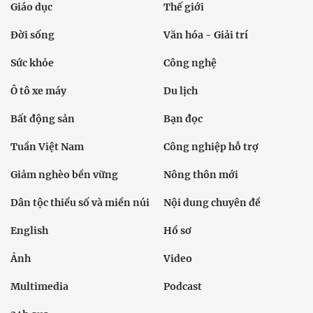
Giáo dục
Thế giới
Đời sống
Văn hóa - Giải trí
Sức khỏe
Công nghệ
Ô tô xe máy
Du lịch
Bất động sản
Bạn đọc
Tuần Việt Nam
Công nghiệp hỗ trợ
Giảm nghèo bền vững
Nông thôn mới
Dân tộc thiểu số và miền núi
Nội dung chuyên đề
English
Hồ sơ
Ảnh
Video
Multimedia
Podcast