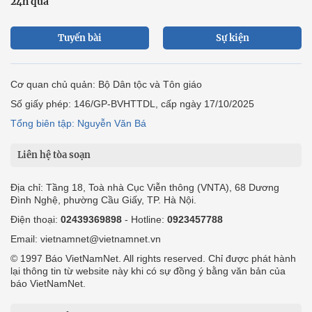
24h qua
Tuyến bài
Sự kiện
Cơ quan chủ quản: Bộ Dân tộc và Tôn giáo
Số giấy phép: 146/GP-BVHTTDL, cấp ngày 17/10/2025
Tổng biên tập: Nguyễn Văn Bá
Liên hệ tòa soạn
Địa chỉ: Tầng 18, Toà nhà Cục Viễn thông (VNTA), 68 Dương
Đình Nghệ, phường Cầu Giấy, TP. Hà Nội.
Điện thoại:
02439369898
- Hotline:
0923457788
Email: vietnamnet@vietnamnet.vn
© 1997 Báo VietNamNet. All rights reserved. Chỉ được phát hành
lại thông tin từ website này khi có sự đồng ý bằng văn bản của
báo VietNamNet.