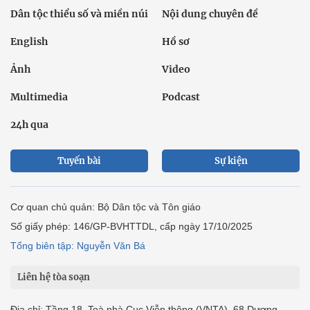
Dân tộc thiểu số và miền núi
Nội dung chuyên đề
English
Hồ sơ
Ảnh
Video
Multimedia
Podcast
24h qua
Tuyến bài
Sự kiện
Cơ quan chủ quản: Bộ Dân tộc và Tôn giáo
Số giấy phép: 146/GP-BVHTTDL, cấp ngày 17/10/2025
Tổng biên tập: Nguyễn Văn Bá
Liên hệ tòa soạn
Địa chỉ: Tầng 18, Toà nhà Cục Viễn thông (VNTA), 68 Dương