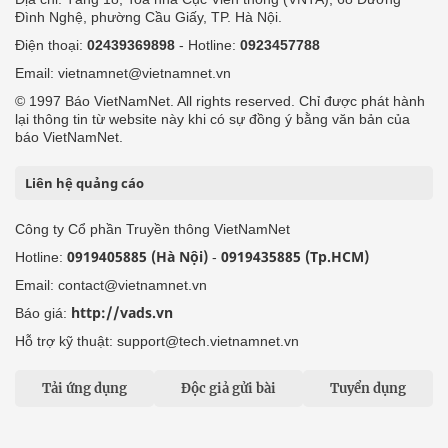
Đình Nghệ, phường Cầu Giấy, TP. Hà Nội.
Điện thoại:
02439369898
- Hotline:
0923457788
Email: vietnamnet@vietnamnet.vn
© 1997 Báo VietNamNet. All rights reserved. Chỉ được phát hành
lại thông tin từ website này khi có sự đồng ý bằng văn bản của
báo VietNamNet.
Liên hệ quảng cáo
Công ty Cổ phần Truyền thông VietNamNet
0919405885 (Hà Nội)
0919435885 (Tp.HCM)
Hotline:
-
Email: contact@vietnamnet.vn
http://vads.vn
Báo giá:
Hỗ trợ kỹ thuật: support@tech.vietnamnet.vn
Tải ứng dụng
Độc giả gửi bài
Tuyển dụng