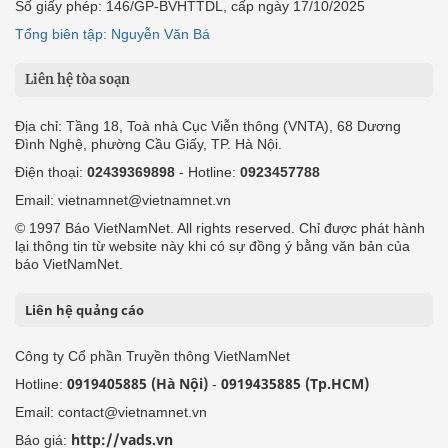
Số giấy phép: 146/GP-BVHTTDL, cấp ngày 17/10/2025
Tổng biên tập: Nguyễn Văn Bá
Liên hệ tòa soạn
Địa chỉ: Tầng 18, Toà nhà Cục Viễn thông (VNTA), 68 Dương
Đình Nghệ, phường Cầu Giấy, TP. Hà Nội.
Điện thoại:
02439369898
- Hotline:
0923457788
Email: vietnamnet@vietnamnet.vn
© 1997 Báo VietNamNet. All rights reserved. Chỉ được phát hành
lại thông tin từ website này khi có sự đồng ý bằng văn bản của
báo VietNamNet.
Liên hệ quảng cáo
Công ty Cổ phần Truyền thông VietNamNet
0919405885 (Hà Nội)
0919435885 (Tp.HCM)
Hotline:
-
Email: contact@vietnamnet.vn
http://vads.vn
Báo giá: