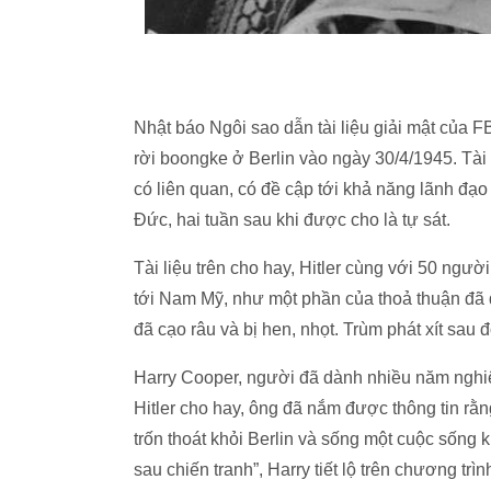
Nhật báo Ngôi sao dẫn tài liệu giải mật của F
rời boongke ở Berlin vào ngày 30/4/1945. Tài
có liên quan, có đề cập tới khả năng lãnh đ
Đức, hai tuần sau khi được cho là tự sát.
Tài liệu trên cho hay, Hitler cùng với 50 ngườ
tới Nam Mỹ, như một phần của thoả thuận đã d
đã cạo râu và bị hen, nhọt. Trùm phát xít sau
Harry Cooper, người đã dành nhiều năm nghiên
Hitler cho hay, ông đã nắm được thông tin rằng
trốn thoát khỏi Berlin và sống một cuộc sống 
sau chiến tranh”, Harry tiết lộ trên chương trình