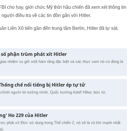
FBI cho hay, giới chức Mỹ thời hậu chiến đã xem xét thông tin
người điều tra về các tin đồn gắn với Hitler.
n Liên Xô tiến gần đến trung tâm Berlin, Hitler đã tự sát.
số phận trùm phát xít Hitler
giao nhiệm vụ giữ một hàm răng đặc biệt và xác thực xem nó có đúng là
ống chế nổi tiếng bị Hitler ép tự tử
hính người tin tưởng mình, Quốc trưởng Adolf Hilter, bức tử.
g' Ho 229 của Hitler
ược phát xít Đức sử dụng trong Thế chiến 2, nó sẽ là vũ khí mạnh nhất
hủ.