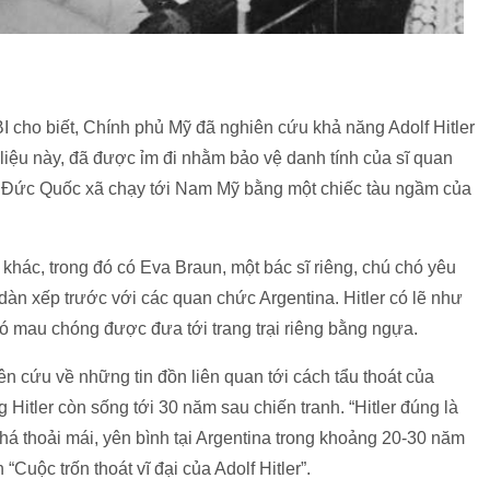
BI cho biết, Chính phủ Mỹ đã nghiên cứu khả năng Adolf Hitler
 liệu này, đã được ỉm đi nhằm bảo vệ danh tính của sĩ quan
ạo Đức Quốc xã chạy tới Nam Mỹ bằng một chiếc tàu ngầm của
i khác, trong đó có Eva Braun, một bác sĩ riêng, chú chó yêu
àn xếp trước với các quan chức Argentina. Hitler có lẽ như
 đó mau chóng được đưa tới trang trại riêng bằng ngựa.
 cứu về những tin đồn liên quan tới cách tẩu thoát của
 Hitler còn sống tới 30 năm sau chiến tranh. “Hitler đúng là
khá thoải mái, yên bình tại Argentina trong khoảng 20-30 năm
 “Cuộc trốn thoát vĩ đại của Adolf Hitler”.