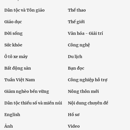
Dân tộc và Tôn giáo
Thể thao
Giáo dục
Thế giới
Đời sống
Văn hóa - Giải trí
Sức khỏe
Công nghệ
Ô tô xe máy
Du lịch
Bất động sản
Bạn đọc
Tuần Việt Nam
Công nghiệp hỗ trợ
Giảm nghèo bền vững
Nông thôn mới
Dân tộc thiểu số và miền núi
Nội dung chuyên đề
English
Hồ sơ
Ảnh
Video