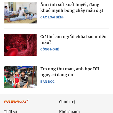
Âm tính sốt xuất huyết, đang
khoẻ mạnh bỗng chảy máu ồ ạt
CÁC LOẠI BỆNH
Cơ thể con người chứa bao nhiêu
máu?
CÔNG NGHỆ
Em ung thư máu, anh học ĐH
nguy cơ dang dở
BẠN ĐỌC
Chính trị
Thời sự
Kinh doanh