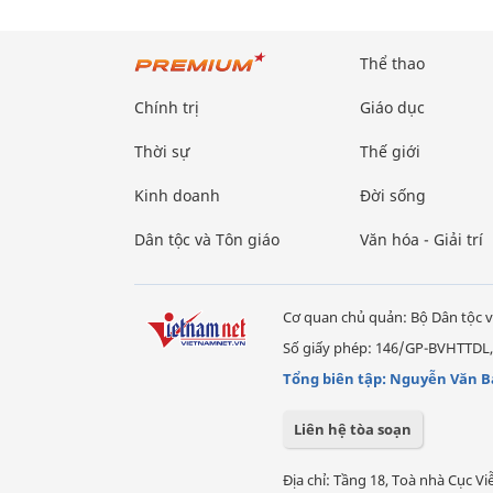
Thể thao
Chính trị
Giáo dục
Thời sự
Thế giới
Kinh doanh
Đời sống
Dân tộc và Tôn giáo
Văn hóa - Giải trí
Cơ quan chủ quản: Bộ Dân tộc v
Số giấy phép: 146/GP-BVHTTDL,
Tổng biên tập: Nguyễn Văn B
Liên hệ tòa soạn
Địa chỉ: Tầng 18, Toà nhà Cục 