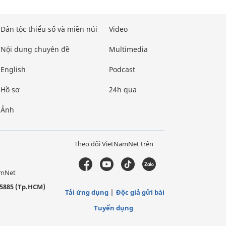
Dân tộc thiểu số và miền núi
Video
Nội dung chuyên đề
Multimedia
English
Podcast
Hồ sơ
24h qua
Ảnh
Theo dõi VietNamNet trên
amNet
5885 (Tp.HCM)
Tải ứng dụng
Độc giả gửi bài
Tuyển dụng