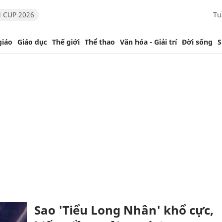
 CUP 2026
Tu
giáo
Giáo dục
Thế giới
Thể thao
Văn hóa - Giải trí
Đời sống
S
Sao 'Tiểu Long Nhân' khổ cực,