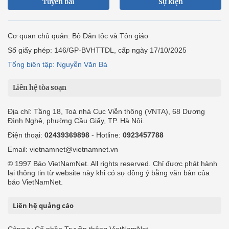
Tuyến bài
Sự kiện
Cơ quan chủ quản: Bộ Dân tộc và Tôn giáo
Số giấy phép: 146/GP-BVHTTDL, cấp ngày 17/10/2025
Tổng biên tập: Nguyễn Văn Bá
Liên hệ tòa soạn
Địa chỉ: Tầng 18, Toà nhà Cục Viễn thông (VNTA), 68 Dương
Đình Nghệ, phường Cầu Giấy, TP. Hà Nội.
Điện thoại:
02439369898
- Hotline:
0923457788
Email: vietnamnet@vietnamnet.vn
© 1997 Báo VietNamNet. All rights reserved. Chỉ được phát hành
lại thông tin từ website này khi có sự đồng ý bằng văn bản của
báo VietNamNet.
Liên hệ quảng cáo
Công ty Cổ phần Truyền thông VietNamNet