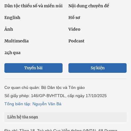
Dân tộc thiểu số và miền núi
Nội dung chuyên đề
English
Hồ sơ
Ảnh
Video
Multimedia
Podcast
24h qua
Tuyến bài
Sự kiện
Cơ quan chủ quản: Bộ Dân tộc và Tôn giáo
Số giấy phép: 146/GP-BVHTTDL, cấp ngày 17/10/2025
Tổng biên tập: Nguyễn Văn Bá
Liên hệ tòa soạn
Địa chỉ: Tầng 18, Toà nhà Cục Viễn thông (VNTA), 68 Dương