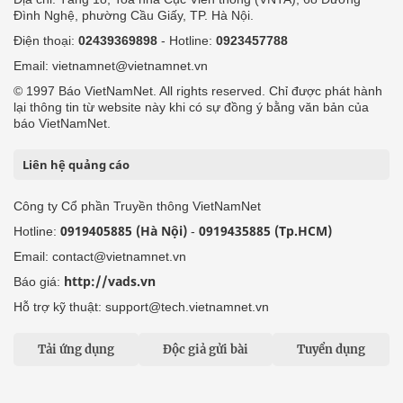
Đình Nghệ, phường Cầu Giấy, TP. Hà Nội.
Điện thoại:
02439369898
- Hotline:
0923457788
Email: vietnamnet@vietnamnet.vn
© 1997 Báo VietNamNet. All rights reserved. Chỉ được phát hành
lại thông tin từ website này khi có sự đồng ý bằng văn bản của
báo VietNamNet.
Liên hệ quảng cáo
Công ty Cổ phần Truyền thông VietNamNet
0919405885 (Hà Nội)
0919435885 (Tp.HCM)
Hotline:
-
Email: contact@vietnamnet.vn
http://vads.vn
Báo giá:
Hỗ trợ kỹ thuật: support@tech.vietnamnet.vn
Tải ứng dụng
Độc giả gửi bài
Tuyển dụng