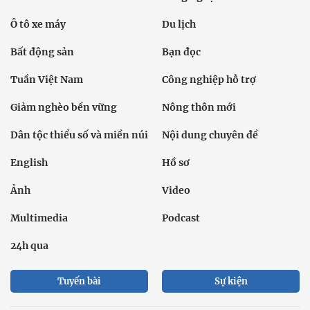
Ô tô xe máy
Du lịch
Bất động sản
Bạn đọc
Tuần Việt Nam
Công nghiệp hỗ trợ
Giảm nghèo bền vững
Nông thôn mới
Dân tộc thiểu số và miền núi
Nội dung chuyên đề
English
Hồ sơ
Ảnh
Video
Multimedia
Podcast
24h qua
Tuyến bài
Sự kiện