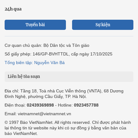
24h qua
Tuyến bài
Sự kiện
Cơ quan chủ quản: Bộ Dân tộc và Tôn giáo
Số giấy phép: 146/GP-BVHTTDL, cấp ngày 17/10/2025
Tổng biên tập: Nguyễn Văn Bá
Liên hệ tòa soạn
Địa chỉ: Tầng 18, Toà nhà Cục Viễn thông (VNTA), 68 Dương
Đình Nghệ, phường Cầu Giấy, TP. Hà Nội.
Điện thoại:
02439369898
- Hotline:
0923457788
Email: vietnamnet@vietnamnet.vn
© 1997 Báo VietNamNet. All rights reserved. Chỉ được phát hành
lại thông tin từ website này khi có sự đồng ý bằng văn bản của
báo VietNamNet.