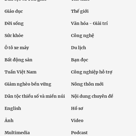
Giáo dục
Thế giới
Đời sống
Văn hóa - Giải trí
Sức khỏe
Công nghệ
Ô tô xe máy
Du lịch
Bất động sản
Bạn đọc
Tuần Việt Nam
Công nghiệp hỗ trợ
Giảm nghèo bền vững
Nông thôn mới
Dân tộc thiểu số và miền núi
Nội dung chuyên đề
English
Hồ sơ
Ảnh
Video
Multimedia
Podcast