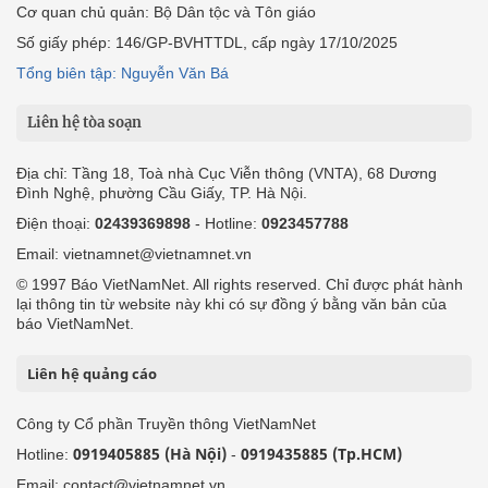
Cơ quan chủ quản: Bộ Dân tộc và Tôn giáo
Số giấy phép: 146/GP-BVHTTDL, cấp ngày 17/10/2025
Tổng biên tập: Nguyễn Văn Bá
Liên hệ tòa soạn
Địa chỉ: Tầng 18, Toà nhà Cục Viễn thông (VNTA), 68 Dương
Đình Nghệ, phường Cầu Giấy, TP. Hà Nội.
Điện thoại:
02439369898
- Hotline:
0923457788
Email: vietnamnet@vietnamnet.vn
© 1997 Báo VietNamNet. All rights reserved. Chỉ được phát hành
lại thông tin từ website này khi có sự đồng ý bằng văn bản của
báo VietNamNet.
Liên hệ quảng cáo
Công ty Cổ phần Truyền thông VietNamNet
0919405885 (Hà Nội)
0919435885 (Tp.HCM)
Hotline:
-
Email: contact@vietnamnet.vn