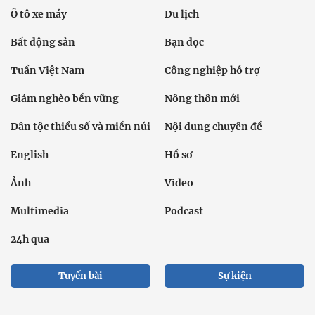
Ô tô xe máy
Du lịch
Bất động sản
Bạn đọc
Tuần Việt Nam
Công nghiệp hỗ trợ
Giảm nghèo bền vững
Nông thôn mới
Dân tộc thiểu số và miền núi
Nội dung chuyên đề
English
Hồ sơ
Ảnh
Video
Multimedia
Podcast
24h qua
Tuyến bài
Sự kiện