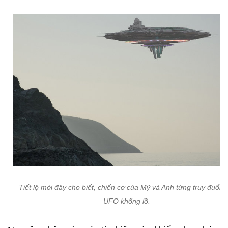
Tiết lộ mới đây cho biết, chiến cơ của Mỹ và Anh từng truy đuổi 
UFO khổng lồ.