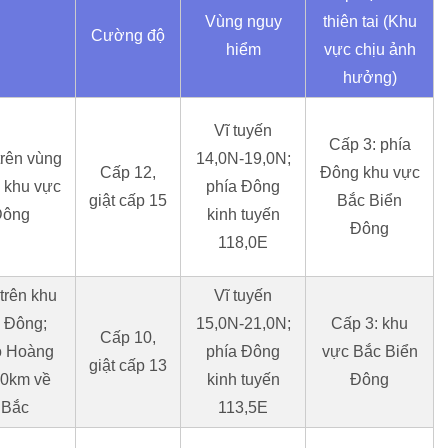
Vùng nguy
thiên tai (Khu
Cường độ
hiểm
vực chịu ảnh
hưởng)
Vĩ tuyến
Cấp 3: phía
trên vùng
14,0N-19,0N;
Cấp 12,
Đông khu vực
 khu vực
phía Đông
giật cấp 15
Bắc Biển
Đông
kinh tuyến
Đông
118,0E
trên khu
Vĩ tuyến
 Đông;
15,0N-21,0N;
Cấp 3: khu
Cấp 10,
o Hoàng
phía Đông
vực Bắc Biển
giật cấp 13
10km về
kinh tuyến
Đông
 Bắc
113,5E