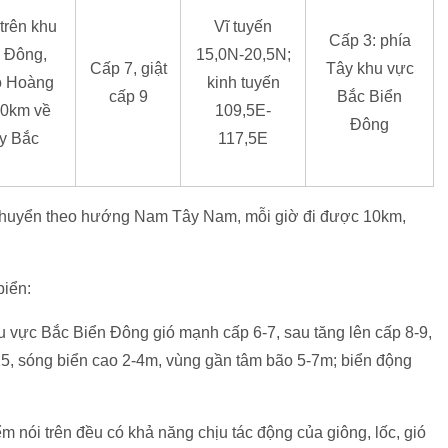
trên khu
Vĩ tuyến
Cấp 3: phía
 Đông,
15,0N-20,5N;
Cấp 7, giật
Tây khu vực
o Hoàng
kinh tuyến
cấp 9
Bắc Biển
60km về
109,5E-
Đông
y Bắc
117,5E
i di chuyển theo hướng Nam Tây Nam, mỗi giờ đi được 10km,
biển:
 vực Bắc Biển Đông gió mạnh cấp 6-7, sau tăng lên cấp 8-9,
5, sóng biển cao 2-4m, vùng gần tâm bão 5-7m; biển động
 nói trên đều có khả năng chịu tác động của giông, lốc, gió