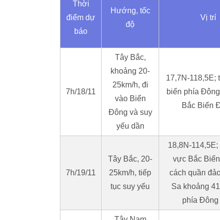
Thời
Hướng, tốc
điểm dự
Vị trí
độ
báo
Tây Bắc,
khoảng 20-
17,7N-118,5E; 
25km/h, đi
7h/18/11
biển phía Đông
vào Biển
Bắc Biển 
Đông và suy
yếu dần
18,8N-114,5E; 
Tây Bắc, 20-
vực Bắc Biển
7h/19/11
25km/h, tiếp
cách quần đả
tục suy yếu
Sa khoảng 4
phía Đông
Tây Nam