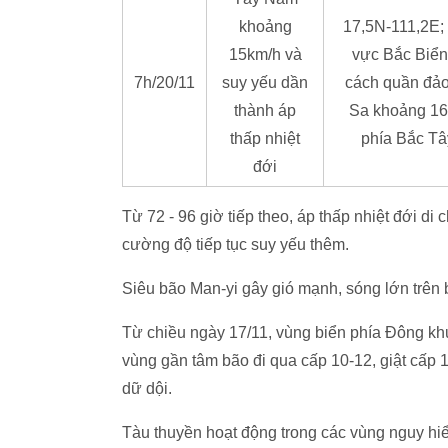
khoảng
17,5N-111,2E; 
15km/h và
vực Bắc Biển
7h/20/11
suy yếu dần
cách quần đả
thành áp
Sa khoảng 1
thấp nhiệt
phía Bắc Tâ
đới
Từ 72 - 96 giờ tiếp theo, áp thấp nhiệt đớ
cường độ tiếp tục suy yếu thêm.
Siêu bão Man-yi gây gió mạnh, sóng lớn trên 
Từ chiều ngày 17/11, vùng biển phía Đông khu
vùng gần tâm bão đi qua cấp 10-12, giật cấp 1
dữ dội.
Tàu thuyền hoạt động trong các vùng nguy hiểm