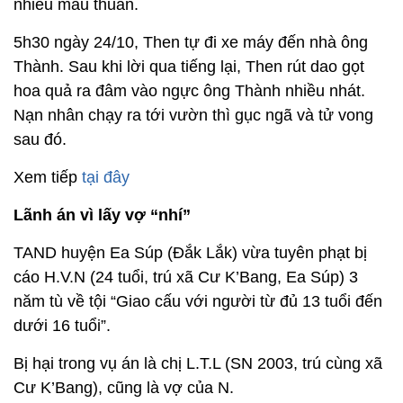
nhiều mâu thuẫn.
5h30 ngày 24/10, Then tự đi xe máy đến nhà ông
Thành. Sau khi lời qua tiếng lại, Then rút dao gọt
hoa quả ra đâm vào ngực ông Thành nhiều nhát.
Nạn nhân chạy ra tới vườn thì gục ngã và tử vong
sau đó.
Xem tiếp
tại đây
Lãnh án vì lấy vợ “nhí”
TAND huyện Ea Súp (Đắk Lắk) vừa tuyên phạt bị
cáo H.V.N (24 tuổi, trú xã Cư K’Bang, Ea Súp) 3
năm tù về tội “Giao cấu với người từ đủ 13 tuổi đến
dưới 16 tuổi”.
Bị hại trong vụ án là chị L.T.L (SN 2003, trú cùng xã
Cư K’Bang), cũng là vợ của N.