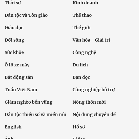
Thời sự
Kinh doanh
Dân tộc và Tôn giáo
Thể thao
Giáo dục
Thế giới
Đời sống
Văn hóa - Giải trí
Sức khỏe
Công nghệ
Ô tô xe máy
Du lịch
Bất động sản
Bạn đọc
Tuần Việt Nam
Công nghiệp hỗ trợ
Giảm nghèo bền vững
Nông thôn mới
Dân tộc thiểu số và miền núi
Nội dung chuyên đề
English
Hồ sơ