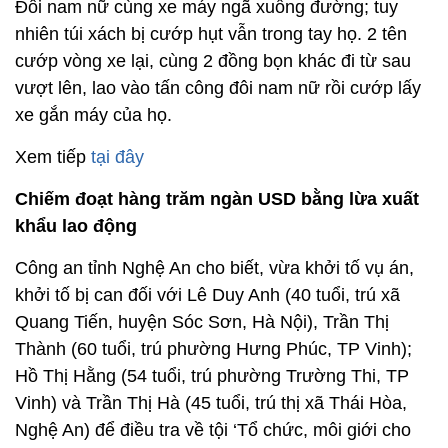
Đôi nam nữ cùng xe máy ngã xuống đường; tuy
nhiên túi xách bị cướp hụt vẫn trong tay họ. 2 tên
cướp vòng xe lại, cùng 2 đồng bọn khác đi từ sau
vượt lên, lao vào tấn công đôi nam nữ rồi cướp lấy
xe gắn máy của họ.
Xem tiếp
tại đây
Chiếm đoạt hàng trăm ngàn USD bằng lừa xuất
khẩu lao động
Công an tỉnh Nghệ An cho biết, vừa khởi tố vụ án,
khởi tố bị can đối với Lê Duy Anh (40 tuổi, trú xã
Quang Tiến, huyện Sóc Sơn, Hà Nội), Trần Thị
Thành (60 tuổi, trú phường Hưng Phúc, TP Vinh);
Hồ Thị Hằng (54 tuổi, trú phường Trường Thi, TP
Vinh) và Trần Thị Hà (45 tuổi, trú thị xã Thái Hòa,
Nghệ An) để điều tra về tội ‘Tổ chức, môi giới cho