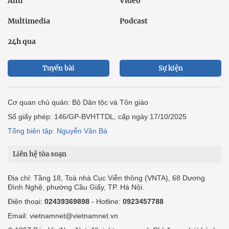
Ảnh
Video
Multimedia
Podcast
24h qua
Tuyến bài
Sự kiện
Cơ quan chủ quản: Bộ Dân tộc và Tôn giáo
Số giấy phép: 146/GP-BVHTTDL, cấp ngày 17/10/2025
Tổng biên tập: Nguyễn Văn Bá
Liên hệ tòa soạn
Địa chỉ: Tầng 18, Toà nhà Cục Viễn thông (VNTA), 68 Dương
Đình Nghệ, phường Cầu Giấy, TP. Hà Nội.
Điện thoại:
02439369898
- Hotline:
0923457788
Email: vietnamnet@vietnamnet.vn