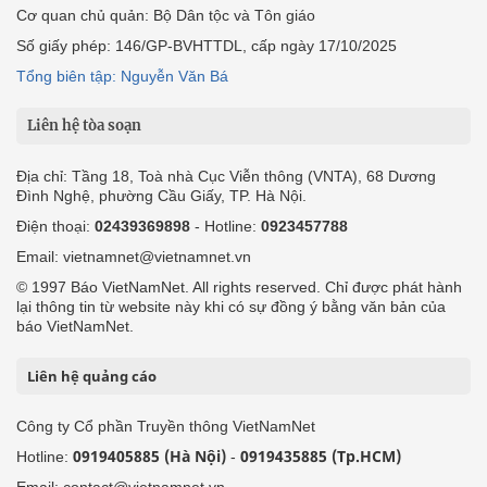
Cơ quan chủ quản: Bộ Dân tộc và Tôn giáo
Số giấy phép: 146/GP-BVHTTDL, cấp ngày 17/10/2025
Tổng biên tập: Nguyễn Văn Bá
Liên hệ tòa soạn
Địa chỉ: Tầng 18, Toà nhà Cục Viễn thông (VNTA), 68 Dương
Đình Nghệ, phường Cầu Giấy, TP. Hà Nội.
Điện thoại:
02439369898
- Hotline:
0923457788
Email: vietnamnet@vietnamnet.vn
© 1997 Báo VietNamNet. All rights reserved. Chỉ được phát hành
lại thông tin từ website này khi có sự đồng ý bằng văn bản của
báo VietNamNet.
Liên hệ quảng cáo
Công ty Cổ phần Truyền thông VietNamNet
0919405885 (Hà Nội)
0919435885 (Tp.HCM)
Hotline:
-
Email: contact@vietnamnet.vn