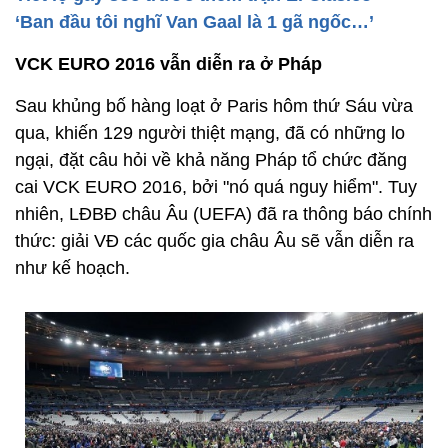
‘Ban đầu tôi nghĩ Van Gaal là 1 gã ngốc…’
VCK EURO 2016 vẫn diễn ra ở Pháp
Sau khủng bố hàng loạt ở Paris hôm thứ Sáu vừa
qua, khiến 129 người thiệt mạng, đã có những lo
ngại, đặt câu hỏi về khả năng Pháp tổ chức đăng
cai VCK EURO 2016, bởi "nó quá nguy hiểm". Tuy
nhiên, LĐBĐ châu Âu (UEFA) đã ra thông báo chính
thức: giải VĐ các quốc gia châu Âu sẽ vẫn diễn ra
như kế hoạch.