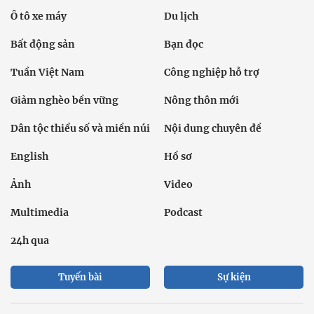
Ô tô xe máy
Du lịch
Bất động sản
Bạn đọc
Tuần Việt Nam
Công nghiệp hỗ trợ
Giảm nghèo bền vững
Nông thôn mới
Dân tộc thiểu số và miền núi
Nội dung chuyên đề
English
Hồ sơ
Ảnh
Video
Multimedia
Podcast
24h qua
Tuyến bài
Sự kiện