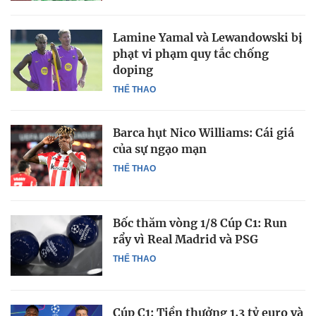
Lamine Yamal và Lewandowski bị
phạt vi phạm quy tắc chống
doping
THỂ THAO
Barca hụt Nico Williams: Cái giá
của sự ngạo mạn
THỂ THAO
Bốc thăm vòng 1/8 Cúp C1: Run
rẩy vì Real Madrid và PSG
THỂ THAO
Cúp C1: Tiền thưởng 1,3 tỷ euro và