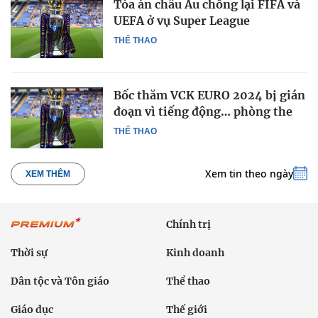
Tòa án châu Âu chống lại FIFA và
UEFA ở vụ Super League
THỂ THAO
Bốc thăm VCK EURO 2024 bị gián
đoạn vì tiếng động… phòng the
THỂ THAO
Xem tin theo ngày
XEM THÊM
Chính trị
Thời sự
Kinh doanh
Dân tộc và Tôn giáo
Thể thao
Giáo dục
Thế giới