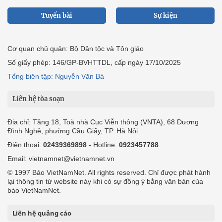
Tuyến bài
Sự kiện
Cơ quan chủ quản: Bộ Dân tộc và Tôn giáo
Số giấy phép: 146/GP-BVHTTDL, cấp ngày 17/10/2025
Tổng biên tập: Nguyễn Văn Bá
Liên hệ tòa soạn
Địa chỉ: Tầng 18, Toà nhà Cục Viễn thông (VNTA), 68 Dương
Đình Nghệ, phường Cầu Giấy, TP. Hà Nội.
Điện thoại:
02439369898
- Hotline:
0923457788
Email: vietnamnet@vietnamnet.vn
© 1997 Báo VietNamNet. All rights reserved. Chỉ được phát hành
lại thông tin từ website này khi có sự đồng ý bằng văn bản của
báo VietNamNet.
Liên hệ quảng cáo