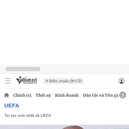
# Điểm chuẩn ĐH-CĐ
Chính trị
Thời sự
Kinh doanh
Dân tộc và Tôn giáo
UEFA
Tin tức mới nhất về
UEFA