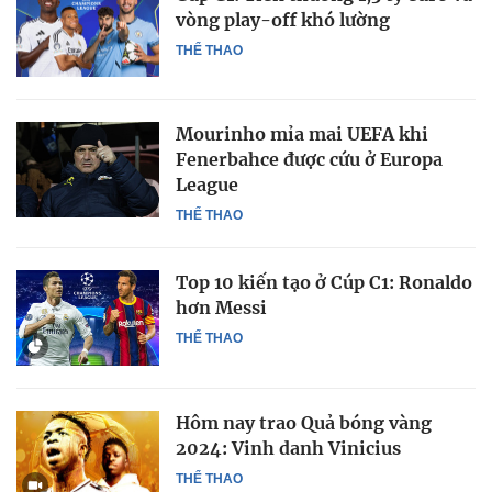
vòng play-off khó lường
THỂ THAO
Mourinho mỉa mai UEFA khi
Fenerbahce được cứu ở Europa
League
THỂ THAO
Top 10 kiến tạo ở Cúp C1: Ronaldo
hơn Messi
THỂ THAO
Hôm nay trao Quả bóng vàng
2024: Vinh danh Vinicius
THỂ THAO