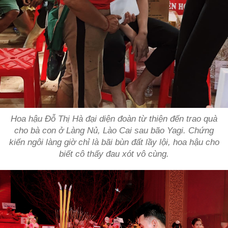
Hoa hậu Đỗ Thị Hà đại diện đoàn từ thiện đến trao quà
cho bà con ở Làng Nủ, Lào Cai sau bão Yagi. Chứng
kiến ngôi làng giờ chỉ là bãi bùn đất lầy lội, hoa hậu cho
biết cô thấy đau xót vô cùng.