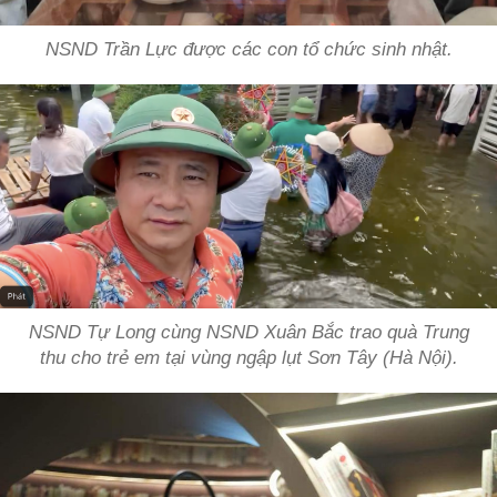
NSND Trần Lực được các con tổ chức sinh nhật.
NSND Tự Long cùng NSND Xuân Bắc trao quà Trung
thu cho trẻ em tại vùng ngập lụt Sơn Tây (Hà Nội).