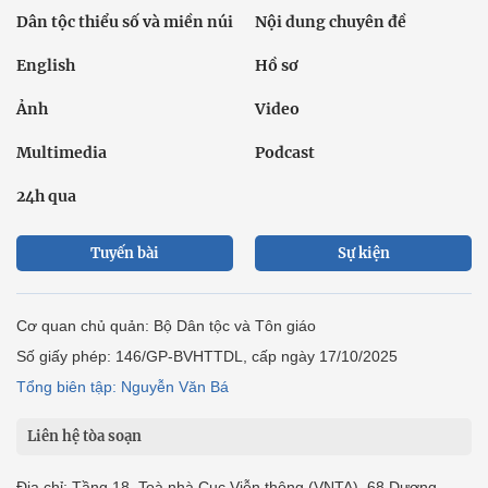
Dân tộc thiểu số và miền núi
Nội dung chuyên đề
English
Hồ sơ
Ảnh
Video
Multimedia
Podcast
24h qua
Tuyến bài
Sự kiện
Cơ quan chủ quản: Bộ Dân tộc và Tôn giáo
Số giấy phép: 146/GP-BVHTTDL, cấp ngày 17/10/2025
Tổng biên tập: Nguyễn Văn Bá
Liên hệ tòa soạn
Địa chỉ: Tầng 18, Toà nhà Cục Viễn thông (VNTA), 68 Dương