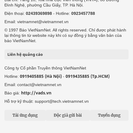
Đình Nghệ, phường Cầu Giấy, TP. Hà Nội.
Điện thoại:
02439369898
- Hotline:
0923457788
Email: vietnamnet@vietnamnet.vn
© 1997 Báo VietNamNet. All rights reserved. Chỉ được phát hành
lại thông tin từ website này khi có sự đồng ý bằng văn bản của
báo VietNamNet.
Liên hệ quảng cáo
Công ty Cổ phần Truyền thông VietNamNet
0919405885 (Hà Nội)
0919435885 (Tp.HCM)
Hotline:
-
Email: contact@vietnamnet.vn
http://vads.vn
Báo giá:
Hỗ trợ kỹ thuật: support@tech.vietnamnet.vn
Tải ứng dụng
Độc giả gửi bài
Tuyển dụng