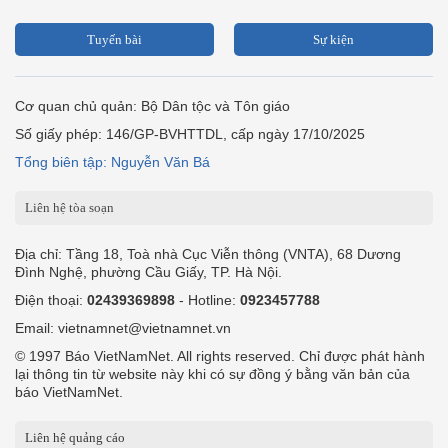
Tuyến bài
Sự kiện
Cơ quan chủ quản: Bộ Dân tộc và Tôn giáo
Số giấy phép: 146/GP-BVHTTDL, cấp ngày 17/10/2025
Tổng biên tập: Nguyễn Văn Bá
Liên hệ tòa soạn
Địa chỉ: Tầng 18, Toà nhà Cục Viễn thông (VNTA), 68 Dương
Đình Nghệ, phường Cầu Giấy, TP. Hà Nội.
Điện thoại:
02439369898
- Hotline:
0923457788
Email: vietnamnet@vietnamnet.vn
© 1997 Báo VietNamNet. All rights reserved. Chỉ được phát hành
lại thông tin từ website này khi có sự đồng ý bằng văn bản của
báo VietNamNet.
Liên hệ quảng cáo