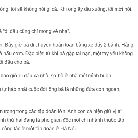
g, tôi sẽ không nói gì cả. Khi ông ấy dịu xuống, tôi mới nói,
là “đi đâu cũng chỉ mong về nhà”.
ười. Bây giờ bà di chuyển hoàn toàn bằng xe đẩy 2 bánh. Hằng
à nấu cơm. Đặc biệt, từ khi bà gặp tai nạn, một tay yếu không
ội đầu cho bà.
 bao giờ đi đâu xa nhà, sợ bà ở nhà một mình buồn.
 tự hào nhất cuộc đời ông bà là những đứa con ngoan,
trọng trong các tập đoàn lớn. Anh con cả hiện giữ vị trí
nh thứ hai đang là phó giám đốc một chi nhánh thuộc tập
g công tác ở một tập đoàn ở Hà Nội.