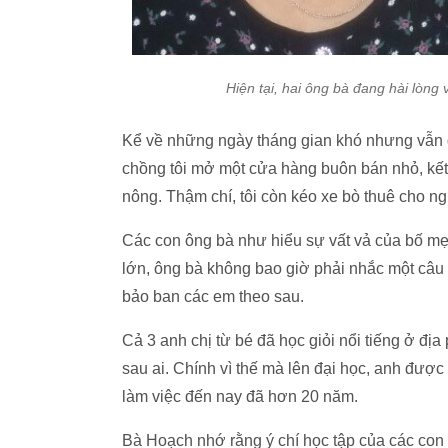
Hiện tại, hai ông bà đang hài lòng 
Kể về những ngày tháng gian khó nhưng vẫn q
chồng tôi mở một cửa hàng buôn bán nhỏ, kết 
nông. Thậm chí, tôi còn kéo xe bò thuê cho ng
Các con ông bà như hiểu sự vất vả của bố mẹ,
lớn, ông bà không bao giờ phải nhắc một câu
bảo ban các em theo sau.
Cả 3 anh chị từ bé đã học giỏi nổi tiếng ở đị
sau ai. Chính vì thế mà lên đại học, anh đượ
làm việc đến nay đã hơn 20 năm.
Bà Hoạch nhớ rằng ý chí học tập của các con