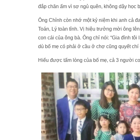
đắp chăn ấm vì sợ ngủ quên, không dậy học b
Ông Chỉnh còn nhớ một kỷ niệm khi anh cả đan
Toán, Lý toàn tỉnh. Vị hiệu trưởng mời ông lê
con cái của ông bà. Ông chỉ nói: “Gia đình tôi
dù bố mẹ có phải ở cầu ở chợ cũng quyết chí
Hiểu được tấm lòng của bố mẹ, cả 3 người con