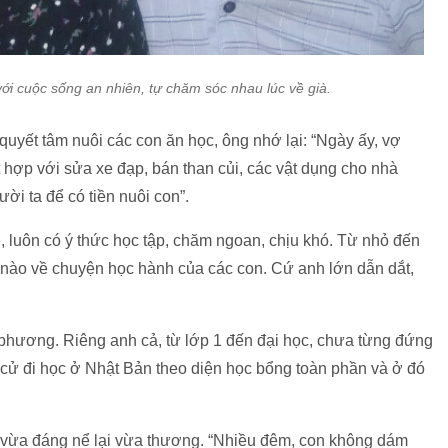
với cuộc sống an nhiên, tự chăm sóc nhau lúc về già.
uyết tâm nuôi các con ăn học, ông nhớ lại: “Ngày ấy, vợ
hợp với sửa xe đạp, bán than củi, các vật dụng cho nhà
ười ta để có tiền nuôi con”.
 luôn có ý thức học tập, chăm ngoan, chịu khó. Từ nhỏ đến
 nào về chuyện học hành của các con. Cứ anh lớn dẫn dắt,
a phương. Riêng anh cả, từ lớp 1 đến đại học, chưa từng đứng
c cử đi học ở Nhật Bản theo diện học bổng toàn phần và ở đó
 vừa đáng nể lại vừa thương. “Nhiều đêm, con không dám