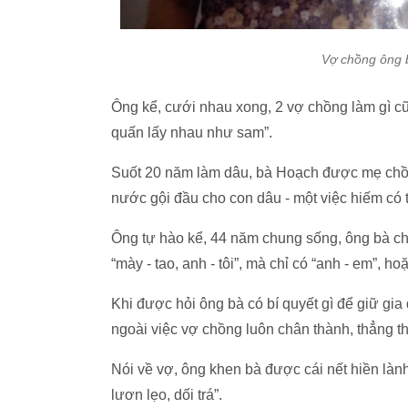
Vợ chồng ông b
Ông kể, cưới nhau xong, 2 vợ chồng làm gì c
quấn lấy nhau như sam”.
Suốt 20 năm làm dâu, bà Hoạch được mẹ chồn
nước gội đầu cho con dâu - một việc hiếm có 
Ông tự hào kể, 44 năm chung sống, ông bà ch
“mày - tao, anh - tôi”, mà chỉ có “anh - em”, ho
Khi được hỏi ông bà có bí quyết gì để giữ gia 
ngoài việc vợ chồng luôn chân thành, thẳng th
Nói về vợ, ông khen bà được cái nết hiền lành, 
lươn lẹo, dối trá”.