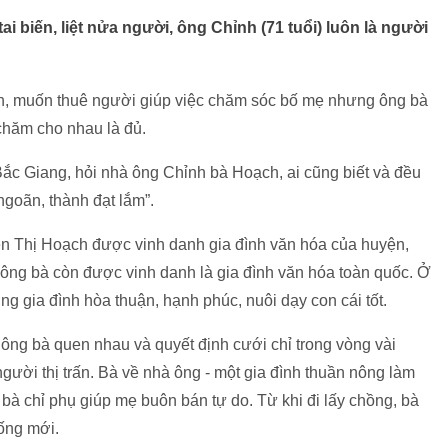
tai biến, liệt nửa người, ông Chỉnh (71 tuổi) luôn là người
h, muốn thuê người giúp việc chăm sóc bố mẹ nhưng ông bà
chăm cho nhau là đủ.
Bắc Giang, hỏi nhà ông Chỉnh bà Hoạch, ai cũng biết và đều
ngoãn, thành đạt lắm”.
 Thị Hoạch được vinh danh gia đình văn hóa của huyện,
h ông bà còn được vinh danh là gia đình văn hóa toàn quốc. Ở
g gia đình hòa thuận, hạnh phúc, nuôi dạy con cái tốt.
ông bà quen nhau và quyết định cưới chỉ trong vòng vài
người thị trấn. Bà về nhà ông - một gia đình thuần nông làm
bà chỉ phụ giúp mẹ buôn bán tự do. Từ khi đi lấy chồng, bà
sống mới.