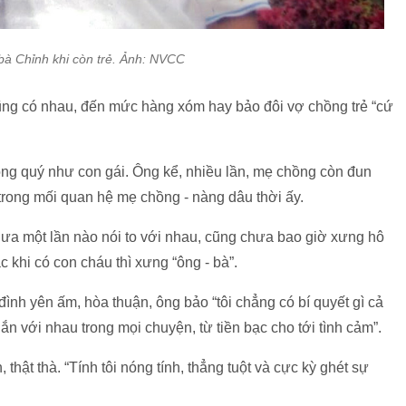
à Chỉnh khi còn trẻ. Ảnh: NVCC
ũng có nhau, đến mức hàng xóm hay bảo đôi vợ chồng trẻ “cứ
g quý như con gái. Ông kể, nhiều lần, mẹ chồng còn đun
trong mối quan hệ mẹ chồng - nàng dâu thời ấy.
ưa một lần nào nói to với nhau, cũng chưa bao giờ xưng hô
ặc khi có con cháu thì xưng “ông - bà”.
đình yên ấm, hòa thuận, ông bảo “tôi chẳng có bí quyết gì cả
ắn với nhau trong mọi chuyện, từ tiền bạc cho tới tình cảm”.
thật thà. “Tính tôi nóng tính, thẳng tuột và cực kỳ ghét sự