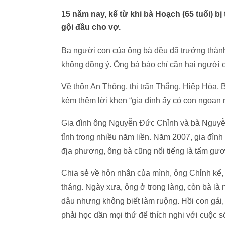
15 năm nay, kể từ khi bà Hoạch (65 tuổi) bị 
gội đầu cho vợ.
Ba người con của ông bà đều đã trưởng thàn
không đồng ý. Ông bà bảo chỉ cần hai người 
Về thôn An Thông, thị trấn Thắng, Hiệp Hòa, 
kèm thêm lời khen “gia đình ấy có con ngoan 
Gia đình ông Nguyễn Đức Chỉnh và bà Nguyễn
tỉnh trong nhiều năm liền. Năm 2007, gia đìn
địa phương, ông bà cũng nổi tiếng là tấm gươn
Chia sẻ về hôn nhân của mình, ông Chỉnh kể, 
tháng. Ngày xưa, ông ở trong làng, còn bà là 
dâu nhưng không biết làm ruộng. Hồi con gái, 
phải học dần mọi thứ để thích nghi với cuộc 