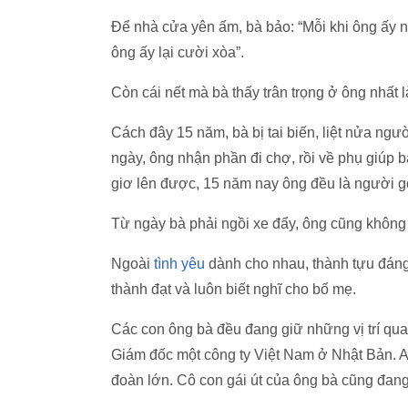
Để nhà cửa yên ấm, bà bảo: “Mỗi khi ông ấy nón
ông ấy lại cười xòa”.
Còn cái nết mà bà thấy trân trọng ở ông nhất 
Cách đây 15 năm, bà bị tai biến, liệt nửa ng
ngày, ông nhận phần đi chợ, rồi về phụ giúp b
giơ lên được, 15 năm nay ông đều là người g
Từ ngày bà phải ngồi xe đẩy, ông cũng không
Ngoài
tình yêu
dành cho nhau, thành tựu đáng
thành đạt và luôn biết nghĩ cho bố mẹ.
Các con ông bà đều đang giữ những vị trí quan 
Giám đốc một công ty Việt Nam ở Nhật Bản. A
đoàn lớn. Cô con gái út của ông bà cũng đan