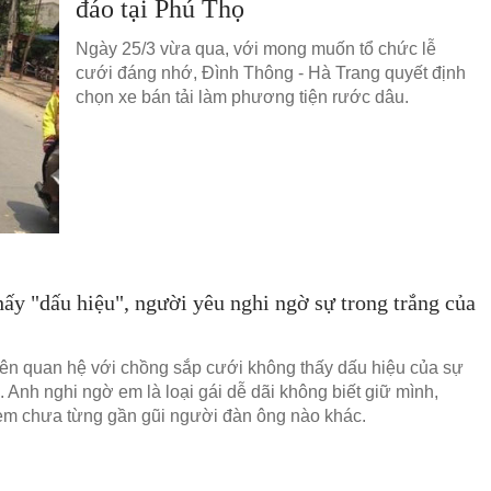
đáo tại Phú Thọ
Ngày 25/3 vừa qua, với mong muốn tổ chức lễ
cưới đáng nhớ, Đình Thông - Hà Trang quyết định
chọn xe bán tải làm phương tiện rước dâu.
ấy "dấu hiệu", người yêu nghi ngờ sự trong trắng của
iên quan hệ với chồng sắp cưới không thấy dấu hiệu của sự
g. Anh nghi ngờ em là loại gái dễ dãi không biết giữ mình,
 em chưa từng gần gũi người đàn ông nào khác.