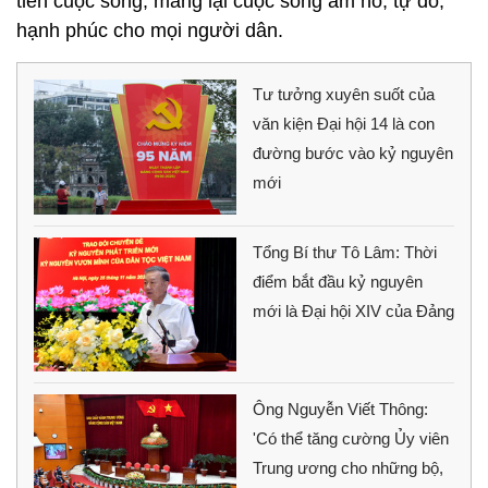
tiễn cuộc sống, mang lại cuộc sống ấm no, tự do,
hạnh phúc cho mọi người dân.
Tư tưởng xuyên suốt của
văn kiện Đại hội 14 là con
đường bước vào kỷ nguyên
mới
Tổng Bí thư Tô Lâm: Thời
điểm bắt đầu kỷ nguyên
mới là Đại hội XIV của Đảng
Ông Nguyễn Viết Thông:
'Có thể tăng cường Ủy viên
Trung ương cho những bộ,