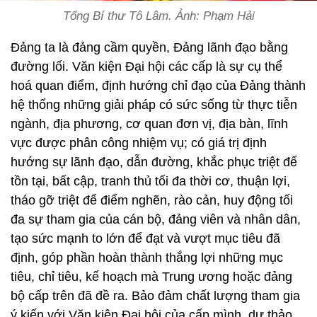
Tổng Bí thư Tô Lâm. Ảnh: Phạm Hải
Đảng ta là đảng cầm quyền, Đảng lãnh đạo bằng
đường lối. Văn kiện Đại hội các cấp là sự cụ thể
hoá quan điểm, định hướng chỉ đạo của Đảng thành
hệ thống những giải pháp có sức sống từ thực tiễn
ngành, địa phương, cơ quan đơn vị, địa bàn, lĩnh
vực được phân công nhiệm vụ; có giá trị định
hướng sự lãnh đạo, dẫn đường, khắc phục triệt để
tồn tại, bất cập, tranh thủ tối đa thời cơ, thuận lợi,
tháo gỡ triệt để điểm nghẽn, rào cản, huy động tối
đa sự tham gia của cán bộ, đảng viên và nhân dân,
tạo sức mạnh to lớn để đạt và vượt mục tiêu đã
định, góp phần hoàn thành thắng lợi những mục
tiêu, chỉ tiêu, kế hoạch mà Trung ương hoặc đảng
bộ cấp trên đã đề ra. Bảo đảm chất lượng tham gia
ý kiến với Văn kiện Đại hội của cấp mình, dự thảo