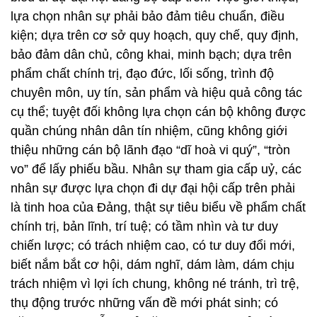
lựa chọn nhân sự phải bảo đảm tiêu chuẩn, điều
kiện; dựa trên cơ sở quy hoạch, quy chế, quy định,
bảo đảm dân chủ, công khai, minh bạch; dựa trên
phẩm chất chính trị, đạo đức, lối sống, trình độ
chuyên môn, uy tín, sản phẩm và hiệu quả công tác
cụ thể; tuyệt đối không lựa chọn cán bộ không được
quần chúng nhân dân tín nhiệm, cũng không giới
thiệu những cán bộ lãnh đạo “dĩ hoà vi quý”, “tròn
vo” để lấy phiếu bầu. Nhân sự tham gia cấp uỷ, các
nhân sự được lựa chọn đi dự đại hội cấp trên phải
là tinh hoa của Đảng, thật sự tiêu biểu về phẩm chất
chính trị, bản lĩnh, trí tuệ; có tầm nhìn và tư duy
chiến lược; có trách nhiệm cao, có tư duy đổi mới,
biết nắm bắt cơ hội, dám nghĩ, dám làm, dám chịu
trách nhiệm vì lợi ích chung, không né tránh, trì trệ,
thụ động trước những vấn đề mới phát sinh; có