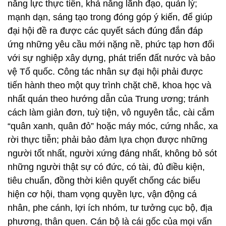
năng lực thực tiễn, khả năng lãnh đạo, quản lý;
mạnh dạn, sáng tạo trong đóng góp ý kiến, để giúp
đại hội đề ra được các quyết sách đúng đắn đáp
ứng những yêu cầu mới nặng nề, phức tạp hơn đối
với sự nghiệp xây dựng, phát triển đất nước và bảo
vệ Tổ quốc. Công tác nhân sự đại hội phải được
tiến hành theo một quy trình chặt chẽ, khoa học và
nhất quán theo hướng dẫn của Trung ương; tránh
cách làm giản đơn, tuỳ tiện, vô nguyên tắc, cài cắm
“quân xanh, quân đỏ” hoặc máy móc, cứng nhắc, xa
rời thực tiễn; phải bảo đảm lựa chọn được những
người tốt nhất, người xứng đáng nhất, không bỏ sót
những người thật sự có đức, có tài, đủ điều kiện,
tiêu chuẩn, đồng thời kiên quyết chống các biểu
hiện cơ hội, tham vọng quyền lực, vận động cá
nhân, phe cánh, lợi ích nhóm, tư tưởng cục bộ, địa
phương, thân quen. Cán bộ là cái gốc của mọi vấn