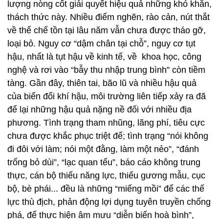
lượng nòng cốt giải quyết hiệu quả những khó khăn,
thách thức này. Nhiều điểm nghẽn, rào cản, nút thắt
về thể chế tồn tại lâu năm vẫn chưa được tháo gỡ,
loại bỏ. Nguy cơ “dậm chân tại chỗ”, nguy cơ tụt
hậu, nhất là tụt hậu về kinh tế, về khoa học, công
nghệ và rơi vào “bẫy thu nhập trung bình” còn tiềm
tàng. Gần đây, thiên tai, bão lũ và nhiều hậu quả
của biến đổi khí hậu, môi trường liên tiếp xảy ra đã
để lại những hậu quả nặng nề đối với nhiều địa
phương. Tình trạng tham nhũng, lãng phí, tiêu cực
chưa được khắc phục triệt để; tình trạng “nói không
đi đôi với làm; nói một đằng, làm một nẻo”, “đánh
trống bỏ dùi”, “lạc quan tếu”, báo cáo không trung
thực, cán bộ thiếu năng lực, thiếu gương mẫu, cục
bộ, bè phái... đều là những “miếng mồi” để các thế
lực thù địch, phản động lợi dụng tuyên truyền chống
phá, để thực hiện âm mưu “diễn biến hoà bình”,