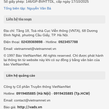
Số giấy phép: 146/GP-BVHTTDL, cấp ngày 17/10/2025
Tổng biên tập: Nguyễn Văn Bá
Liên hệ tòa soạn
Địa chỉ: Tầng 18, Toà nhà Cục Viễn thông (VNTA), 68 Dương
Đình Nghệ, phường Cầu Giấy, TP. Hà Nội.
Điện thoại:
02439369898
- Hotline:
0923457788
Email: vietnamnet@vietnamnet.vn
© 1997 Báo VietNamNet. All rights reserved. Chỉ được phát hành
lại thông tin từ website này khi có sự đồng ý bằng văn bản của
báo VietNamNet.
Liên hệ quảng cáo
Công ty Cổ phần Truyền thông VietNamNet
0919405885 (Hà Nội)
0919435885 (Tp.HCM)
Hotline:
-
Email: contact@vietnamnet.vn
http://vads.vn
Báo giá: