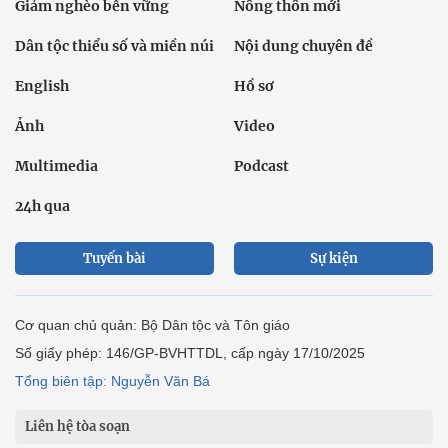
Giảm nghèo bền vững
Nông thôn mới
Dân tộc thiểu số và miền núi
Nội dung chuyên đề
English
Hồ sơ
Ảnh
Video
Multimedia
Podcast
24h qua
Tuyến bài
Sự kiện
Cơ quan chủ quản: Bộ Dân tộc và Tôn giáo
Số giấy phép: 146/GP-BVHTTDL, cấp ngày 17/10/2025
Tổng biên tập: Nguyễn Văn Bá
Liên hệ tòa soạn