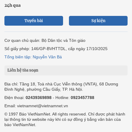
24h qua
Tuyến bài
Sự kiện
Cơ quan chủ quản: Bộ Dân tộc và Tôn giáo
Số giấy phép: 146/GP-BVHTTDL, cấp ngày 17/10/2025
Tổng biên tập: Nguyễn Văn Bá
Liên hệ tòa soạn
Địa chỉ: Tầng 18, Toà nhà Cục Viễn thông (VNTA), 68 Dương
Đình Nghệ, phường Cầu Giấy, TP. Hà Nội.
Điện thoại:
02439369898
- Hotline:
0923457788
Email: vietnamnet@vietnamnet.vn
© 1997 Báo VietNamNet. All rights reserved. Chỉ được phát hành
lại thông tin từ website này khi có sự đồng ý bằng văn bản của
báo VietNamNet.