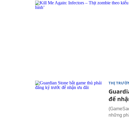
THỊ TRƯỜ
Guardi
để nhậ
(GameSao)
những phầ