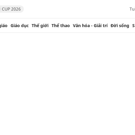
 CUP 2026
Tu
giáo
Giáo dục
Thế giới
Thể thao
Văn hóa - Giải trí
Đời sống
S