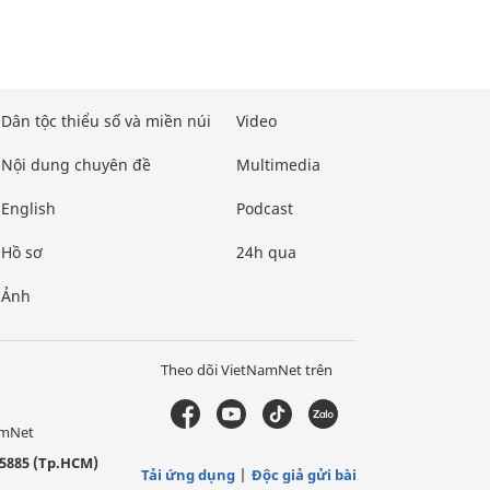
Dân tộc thiểu số và miền núi
Video
Nội dung chuyên đề
Multimedia
English
Podcast
Hồ sơ
24h qua
Ảnh
Theo dõi VietNamNet trên
amNet
5885 (Tp.HCM)
Tải ứng dụng
Độc giả gửi bài