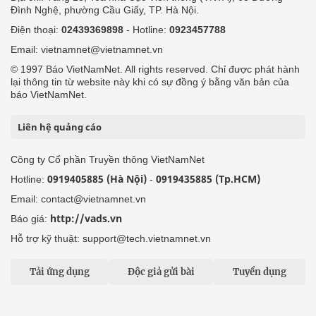
Đình Nghệ, phường Cầu Giấy, TP. Hà Nội.
Điện thoại:
02439369898
- Hotline:
0923457788
Email: vietnamnet@vietnamnet.vn
© 1997 Báo VietNamNet. All rights reserved. Chỉ được phát hành
lại thông tin từ website này khi có sự đồng ý bằng văn bản của
báo VietNamNet.
Liên hệ quảng cáo
Công ty Cổ phần Truyền thông VietNamNet
0919405885 (Hà Nội)
0919435885 (Tp.HCM)
Hotline:
-
Email: contact@vietnamnet.vn
http://vads.vn
Báo giá:
Hỗ trợ kỹ thuật: support@tech.vietnamnet.vn
Tải ứng dụng
Độc giả gửi bài
Tuyển dụng