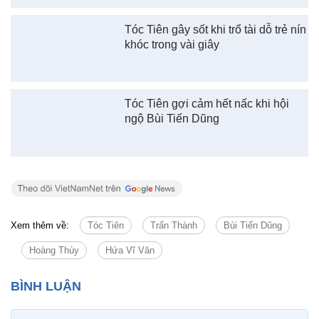
MC Thanh Mai tiết lộ một số kinh nghiệm để mặc và chụp hình vớ