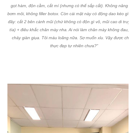
gọt hàm, độn cằm, cắt mí (nhưng có thể sắp cắt). Không nâng m
bơm môi, không filler botox. Còn cái mặt này có động dao kéo gì rồi
đây: cắt 2 bên cánh mũi (chứ không có độn gì vô, mũi cao di truyề
tía) + điêu khắc chân mày nha. Ai nói làm chân mày không đau, 
chảy giàn giụa. Tôi máu loãng nữa. Sợ muốn xỉu. Vậy được chứ
thực đẹp tự nhiên chưa?"