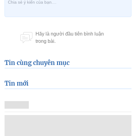
dài sao cho đẹp nhất. Cô hy vọng những chia sẻ của “người dùng
thời thanh xuân để mặc và chụp ảnh với áo dài” sẽ giúp ích được 
khán giả.
Khổng Hà
Tóc Tiên diện đồ sexy khoe chân
dài miên man
Tóc Tiên gây sốt khi trổ tài dỗ trẻ nín
khóc trong vài giây
Tóc Tiên gợi cảm hết nấc khi hội
ngộ Bùi Tiến Dũng