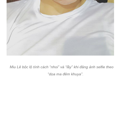
Miu Lê bộc lộ tính cách “nhoi” và “lầy” khi đăng ảnh selfie theo k
“dọa ma đêm khuya”.