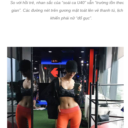
So với hồi trẻ, nhan sắc của “soái ca U40” vẫn “trường tồn theo t
gian”. Các đường nét trên gương mặt toát lên vẻ thanh tú, lịch l
khiến phái nữ “đổ gục”.