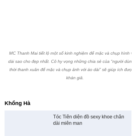
Nữ diễn viên Phương Mai phải khổ luyện và hy sinh nhiều thứ để 
ra mắt bộ ảnh múa cột đẹp nhất. Bản thân cô cũng không ngờ có 
mình làm được điều này và rất mong chờ sản phẩm cuối cùng.