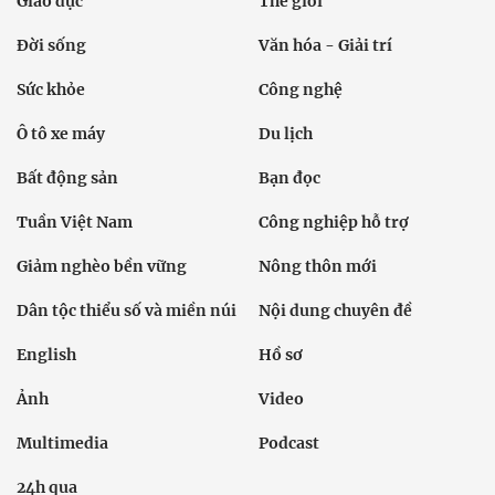
Giáo dục
Thế giới
Đời sống
Văn hóa - Giải trí
Sức khỏe
Công nghệ
Ô tô xe máy
Du lịch
Bất động sản
Bạn đọc
Tuần Việt Nam
Công nghiệp hỗ trợ
Giảm nghèo bền vững
Nông thôn mới
Dân tộc thiểu số và miền núi
Nội dung chuyên đề
English
Hồ sơ
Ảnh
Video
Multimedia
Podcast
24h qua