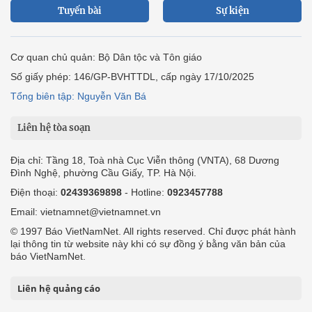
Tuyến bài
Sự kiện
Cơ quan chủ quản: Bộ Dân tộc và Tôn giáo
Số giấy phép: 146/GP-BVHTTDL, cấp ngày 17/10/2025
Tổng biên tập: Nguyễn Văn Bá
Liên hệ tòa soạn
Địa chỉ: Tầng 18, Toà nhà Cục Viễn thông (VNTA), 68 Dương
Đình Nghệ, phường Cầu Giấy, TP. Hà Nội.
Điện thoại:
02439369898
- Hotline:
0923457788
Email: vietnamnet@vietnamnet.vn
© 1997 Báo VietNamNet. All rights reserved. Chỉ được phát hành
lại thông tin từ website này khi có sự đồng ý bằng văn bản của
báo VietNamNet.
Liên hệ quảng cáo