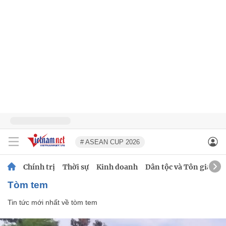
# ASEAN CUP 2026
Chính trị
Thời sự
Kinh doanh
Dân tộc và Tôn giáo
tòm tem
Tin tức mới nhất về
tòm tem