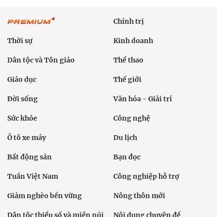
Chính trị
Thời sự
Kinh doanh
Dân tộc và Tôn giáo
Thể thao
Giáo dục
Thế giới
Đời sống
Văn hóa - Giải trí
Sức khỏe
Công nghệ
Ô tô xe máy
Du lịch
Bất động sản
Bạn đọc
Tuần Việt Nam
Công nghiệp hỗ trợ
Giảm nghèo bền vững
Nông thôn mới
Dân tộc thiểu số và miền núi
Nội dung chuyên đề