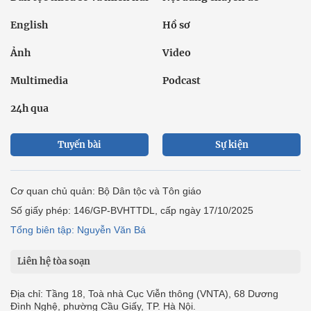
English
Hồ sơ
Ảnh
Video
Multimedia
Podcast
24h qua
Tuyến bài
Sự kiện
Cơ quan chủ quản: Bộ Dân tộc và Tôn giáo
Số giấy phép: 146/GP-BVHTTDL, cấp ngày 17/10/2025
Tổng biên tập: Nguyễn Văn Bá
Liên hệ tòa soạn
Địa chỉ: Tầng 18, Toà nhà Cục Viễn thông (VNTA), 68 Dương
Đình Nghệ, phường Cầu Giấy, TP. Hà Nội.