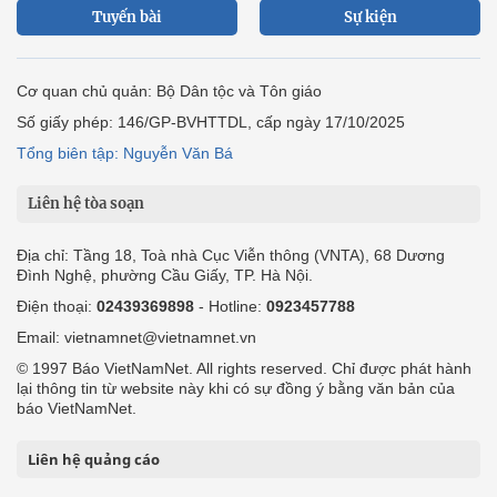
Tuyến bài
Sự kiện
Cơ quan chủ quản: Bộ Dân tộc và Tôn giáo
Số giấy phép: 146/GP-BVHTTDL, cấp ngày 17/10/2025
Tổng biên tập: Nguyễn Văn Bá
Liên hệ tòa soạn
Địa chỉ: Tầng 18, Toà nhà Cục Viễn thông (VNTA), 68 Dương
Đình Nghệ, phường Cầu Giấy, TP. Hà Nội.
Điện thoại:
02439369898
- Hotline:
0923457788
Email: vietnamnet@vietnamnet.vn
© 1997 Báo VietNamNet. All rights reserved. Chỉ được phát hành
lại thông tin từ website này khi có sự đồng ý bằng văn bản của
báo VietNamNet.
Liên hệ quảng cáo