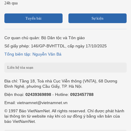
24h qua
Tuyến bài
Sự kiện
Cơ quan chủ quản: Bộ Dân tộc và Tôn giáo
Số giấy phép: 146/GP-BVHTTDL, cấp ngày 17/10/2025
Tổng biên tập: Nguyễn Văn Bá
Liên hệ tòa soạn
Địa chỉ: Tầng 18, Toà nhà Cục Viễn thông (VNTA), 68 Dương
Đình Nghệ, phường Cầu Giấy, TP. Hà Nội.
Điện thoại:
02439369898
- Hotline:
0923457788
Email: vietnamnet@vietnamnet.vn
© 1997 Báo VietNamNet. All rights reserved. Chỉ được phát hành
lại thông tin từ website này khi có sự đồng ý bằng văn bản của
báo VietNamNet.